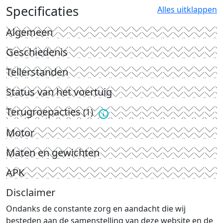
Specificaties
Alles uitklappen
Algemeen
Geschiedenis
Tellerstanden
Status van het voertuig
Terugroepacties
(1)
Motor
Maten en gewichten
APK
Disclaimer
Ondanks de constante zorg en aandacht die wij
besteden aan de samenstelling van deze website en de