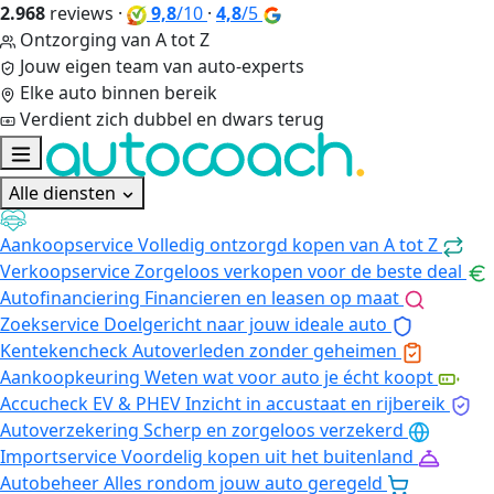
2.968
reviews
·
9,8
/10
·
4,8
/5
Ontzorging van A tot Z
Jouw eigen team van auto-experts
Elke auto binnen bereik
Verdient zich dubbel en dwars terug
Alle diensten
Aankoopservice
Volledig ontzorgd kopen van A tot Z
Verkoopservice
Zorgeloos verkopen voor de beste deal
Autofinanciering
Financieren en leasen op maat
Zoekservice
Doelgericht naar jouw ideale auto
Kentekencheck
Autoverleden zonder geheimen
Aankoopkeuring
Weten wat voor auto je écht koopt
Accucheck EV & PHEV
Inzicht in accustaat en rijbereik
Autoverzekering
Scherp en zorgeloos verzekerd
Importservice
Voordelig kopen uit het buitenland
Autobeheer
Alles rondom jouw auto geregeld