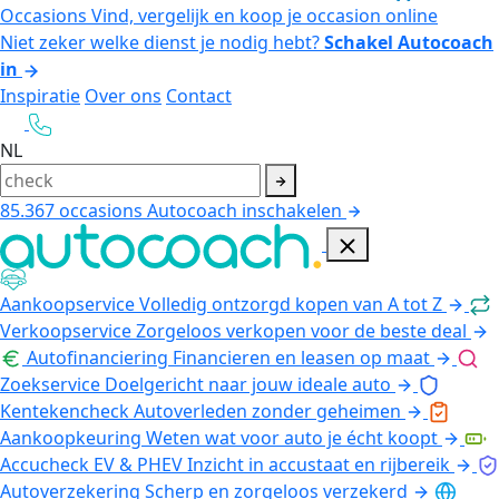
Occasions
Vind, vergelijk en koop je occasion online
Niet zeker welke dienst je nodig hebt?
Schakel Autocoach
in
Inspiratie
Over ons
Contact
NL
85.367
occasions
Autocoach inschakelen
Aankoopservice
Volledig ontzorgd kopen van A tot Z
Verkoopservice
Zorgeloos verkopen voor de beste deal
Autofinanciering
Financieren en leasen op maat
Zoekservice
Doelgericht naar jouw ideale auto
Kentekencheck
Autoverleden zonder geheimen
Aankoopkeuring
Weten wat voor auto je écht koopt
Accucheck EV & PHEV
Inzicht in accustaat en rijbereik
Autoverzekering
Scherp en zorgeloos verzekerd