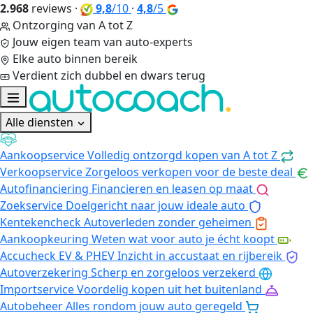
2.968
reviews
·
9,8
/10
·
4,8
/5
Ontzorging van A tot Z
Jouw eigen team van auto-experts
Elke auto binnen bereik
Verdient zich dubbel en dwars terug
Alle diensten
Aankoopservice
Volledig ontzorgd kopen van A tot Z
Verkoopservice
Zorgeloos verkopen voor de beste deal
Autofinanciering
Financieren en leasen op maat
Zoekservice
Doelgericht naar jouw ideale auto
Kentekencheck
Autoverleden zonder geheimen
Aankoopkeuring
Weten wat voor auto je écht koopt
Accucheck EV & PHEV
Inzicht in accustaat en rijbereik
Autoverzekering
Scherp en zorgeloos verzekerd
Importservice
Voordelig kopen uit het buitenland
Autobeheer
Alles rondom jouw auto geregeld