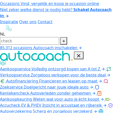
Occasions
Vind, vergelijk en koop je occasion online
Niet zeker welke dienst je nodig hebt?
Schakel Autocoach
in
Inspiratie
Over ons
Contact
NL
85.312
occasions
Autocoach inschakelen
Aankoopservice
Volledig ontzorgd kopen van A tot Z
Verkoopservice
Zorgeloos verkopen voor de beste deal
Autofinanciering
Financieren en leasen op maat
Zoekservice
Doelgericht naar jouw ideale auto
Kentekencheck
Autoverleden zonder geheimen
Aankoopkeuring
Weten wat voor auto je écht koopt
Accucheck EV & PHEV
Inzicht in accustaat en rijbereik
Autoverzekering
Scherp en zorgeloos verzekerd