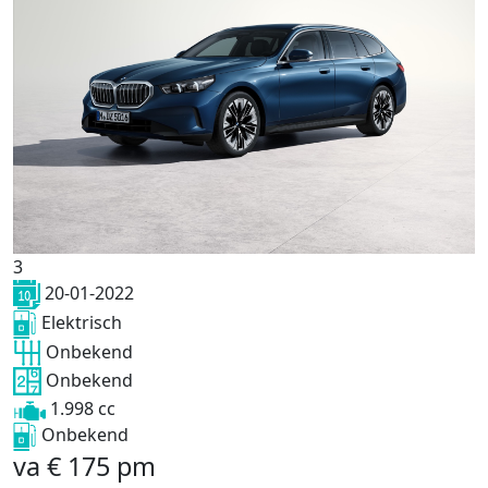
3
20-01-2022
Elektrisch
Onbekend
Onbekend
1.998 cc
Onbekend
va
€
175
pm