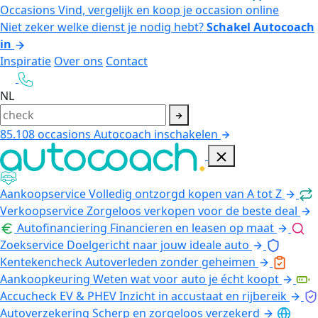
Occasions
Vind, vergelijk en koop je occasion online
Niet zeker welke dienst je nodig hebt?
Schakel Autocoach
in
Inspiratie
Over ons
Contact
NL
85.108
occasions
Autocoach inschakelen
Aankoopservice
Volledig ontzorgd kopen van A tot Z
Verkoopservice
Zorgeloos verkopen voor de beste deal
Autofinanciering
Financieren en leasen op maat
Zoekservice
Doelgericht naar jouw ideale auto
Kentekencheck
Autoverleden zonder geheimen
Aankoopkeuring
Weten wat voor auto je écht koopt
Accucheck EV & PHEV
Inzicht in accustaat en rijbereik
Autoverzekering
Scherp en zorgeloos verzekerd