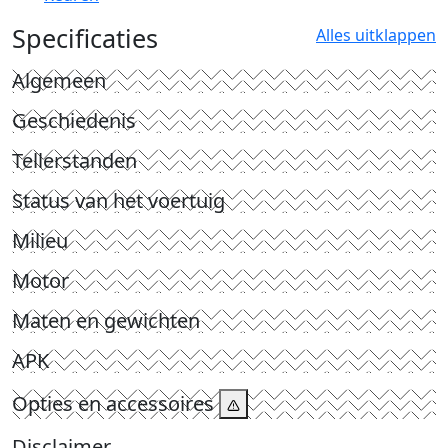
Specificaties
Alles uitklappen
Algemeen
Geschiedenis
Tellerstanden
Status van het voertuig
Milieu
Motor
Maten en gewichten
APK
Opties en accessoires
Disclaimer