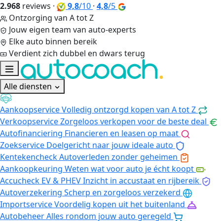
2.968
reviews
·
9,8
/10
·
4,8
/5
Ontzorging van A tot Z
Jouw eigen team van auto-experts
Elke auto binnen bereik
Verdient zich dubbel en dwars terug
Alle diensten
Aankoopservice
Volledig ontzorgd kopen van A tot Z
Verkoopservice
Zorgeloos verkopen voor de beste deal
Autofinanciering
Financieren en leasen op maat
Zoekservice
Doelgericht naar jouw ideale auto
Kentekencheck
Autoverleden zonder geheimen
Aankoopkeuring
Weten wat voor auto je écht koopt
Accucheck EV & PHEV
Inzicht in accustaat en rijbereik
Autoverzekering
Scherp en zorgeloos verzekerd
Importservice
Voordelig kopen uit het buitenland
Autobeheer
Alles rondom jouw auto geregeld