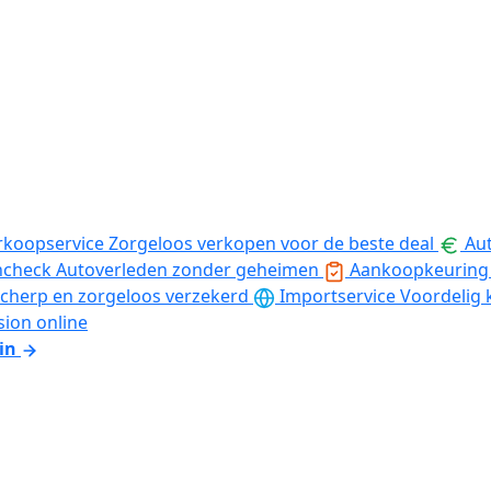
rkoopservice
Zorgeloos verkopen voor de beste deal
Aut
ncheck
Autoverleden zonder geheimen
Aankoopkeuring
cherp en zorgeloos verzekerd
Importservice
Voordelig 
sion online
in