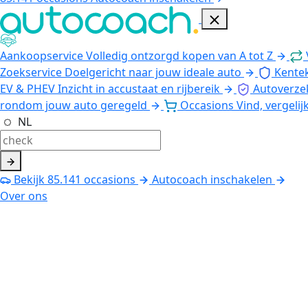
Aankoopservice
Volledig ontzorgd kopen van A tot Z
Zoekservice
Doelgericht naar jouw ideale auto
Kente
EV & PHEV
Inzicht in accustaat en rijbereik
Autoverze
rondom jouw auto geregeld
Occasions
Vind, vergelij
NL
Bekijk
85.141
occasions
Autocoach inschakelen
Over ons