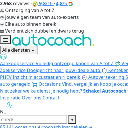
2.968
reviews
·
9,8
/10
·
4,8
/5
Ontzorging van A tot Z
Jouw eigen team van auto-experts
Elke auto binnen bereik
Verdient zich dubbel en dwars terug
Alle diensten
Aankoopservice
Volledig ontzorgd kopen van A tot Z
Ve
Zoekservice
Doelgericht naar jouw ideale auto
Kenteke
PHEV
Inzicht in accustaat en rijbereik
Autoverzekering
S
auto geregeld
Occasions
Vind, vergelijk en koop je occa
Niet zeker welke dienst je nodig hebt?
Schakel Autocoach 
Inspiratie
Over ons
Contact
NL
85.141
occasions
Autocoach inschakelen