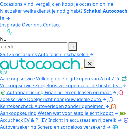
Occasions
Vind, vergelijk en koop je occasion online
Niet zeker welke dienst je nodig hebt?
Schakel Autocoach
in
Inspiratie
Over ons
Contact
NL
85.126
occasions
Autocoach inschakelen
Aankoopservice
Volledig ontzorgd kopen van A tot Z
Verkoopservice
Zorgeloos verkopen voor de beste deal
Autofinanciering
Financieren en leasen op maat
Zoekservice
Doelgericht naar jouw ideale auto
Kentekencheck
Autoverleden zonder geheimen
Aankoopkeuring
Weten wat voor auto je écht koopt
Accucheck EV & PHEV
Inzicht in accustaat en rijbereik
Autoverzekering
Scherp en zorgeloos verzekerd