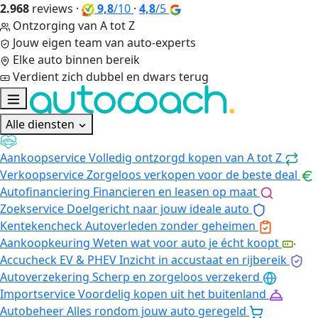
2.968
reviews
·
9,8
/10
·
4,8
/5
Ontzorging van A tot Z
Jouw eigen team van auto-experts
Elke auto binnen bereik
Verdient zich dubbel en dwars terug
Alle diensten
Aankoopservice
Volledig ontzorgd kopen van A tot Z
Verkoopservice
Zorgeloos verkopen voor de beste deal
Autofinanciering
Financieren en leasen op maat
Zoekservice
Doelgericht naar jouw ideale auto
Kentekencheck
Autoverleden zonder geheimen
Aankoopkeuring
Weten wat voor auto je écht koopt
Accucheck EV & PHEV
Inzicht in accustaat en rijbereik
Autoverzekering
Scherp en zorgeloos verzekerd
Importservice
Voordelig kopen uit het buitenland
Autobeheer
Alles rondom jouw auto geregeld