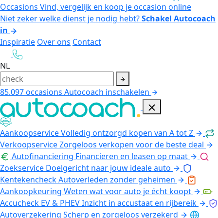
Occasions
Vind, vergelijk en koop je occasion online
Niet zeker welke dienst je nodig hebt?
Schakel Autocoach
in
Inspiratie
Over ons
Contact
NL
85.097
occasions
Autocoach inschakelen
Aankoopservice
Volledig ontzorgd kopen van A tot Z
Verkoopservice
Zorgeloos verkopen voor de beste deal
Autofinanciering
Financieren en leasen op maat
Zoekservice
Doelgericht naar jouw ideale auto
Kentekencheck
Autoverleden zonder geheimen
Aankoopkeuring
Weten wat voor auto je écht koopt
Accucheck EV & PHEV
Inzicht in accustaat en rijbereik
Autoverzekering
Scherp en zorgeloos verzekerd