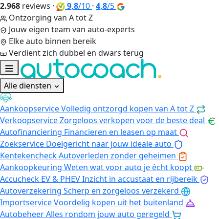
2.968
reviews
·
9,8
/10
·
4,8
/5
Ontzorging van A tot Z
Jouw eigen team van auto-experts
Elke auto binnen bereik
Verdient zich dubbel en dwars terug
Alle diensten
Aankoopservice
Volledig ontzorgd kopen van A tot Z
Verkoopservice
Zorgeloos verkopen voor de beste deal
Autofinanciering
Financieren en leasen op maat
Zoekservice
Doelgericht naar jouw ideale auto
Kentekencheck
Autoverleden zonder geheimen
Aankoopkeuring
Weten wat voor auto je écht koopt
Accucheck EV & PHEV
Inzicht in accustaat en rijbereik
Autoverzekering
Scherp en zorgeloos verzekerd
Importservice
Voordelig kopen uit het buitenland
Autobeheer
Alles rondom jouw auto geregeld