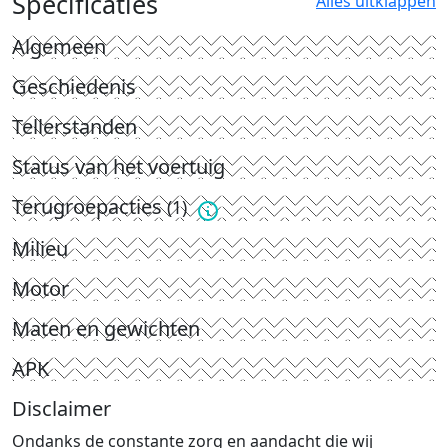
Specificaties
Alles uitklappen
Algemeen
Geschiedenis
Tellerstanden
Status van het voertuig
Terugroepacties
(1)
Milieu
Motor
Maten en gewichten
APK
Disclaimer
Ondanks de constante zorg en aandacht die wij