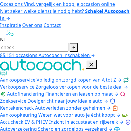
Occasions
Vind, vergelijk en koop je occasion online
Niet zeker welke dienst je nodig hebt?
Schakel Autocoach
in
Inspiratie
Over ons
Contact
NL
85.151
occasions
Autocoach inschakelen
Aankoopservice
Volledig ontzorgd kopen van A tot Z
Verkoopservice
Zorgeloos verkopen voor de beste deal
Autofinanciering
Financieren en leasen op maat
Zoekservice
Doelgericht naar jouw ideale auto
Kentekencheck
Autoverleden zonder geheimen
Aankoopkeuring
Weten wat voor auto je écht koopt
Accucheck EV & PHEV
Inzicht in accustaat en rijbereik
Autoverzekering
Scherp en zorgeloos verzekerd