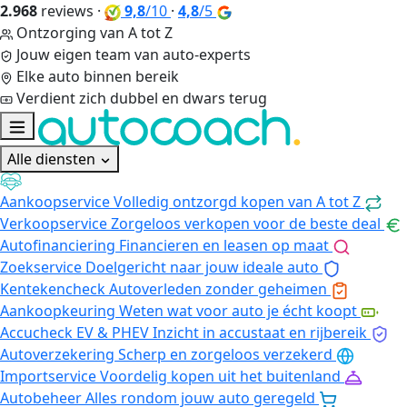
2.968
reviews
·
9,8
/10
·
4,8
/5
Ontzorging van A tot Z
Jouw eigen team van auto-experts
Elke auto binnen bereik
Verdient zich dubbel en dwars terug
Alle diensten
Aankoopservice
Volledig ontzorgd kopen van A tot Z
Verkoopservice
Zorgeloos verkopen voor de beste deal
Autofinanciering
Financieren en leasen op maat
Zoekservice
Doelgericht naar jouw ideale auto
Kentekencheck
Autoverleden zonder geheimen
Aankoopkeuring
Weten wat voor auto je écht koopt
Accucheck EV & PHEV
Inzicht in accustaat en rijbereik
Autoverzekering
Scherp en zorgeloos verzekerd
Importservice
Voordelig kopen uit het buitenland
Autobeheer
Alles rondom jouw auto geregeld