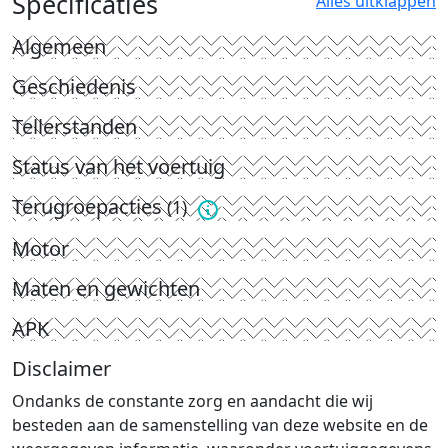
Specificaties
Alles uitklappen
Algemeen
Geschiedenis
Tellerstanden
Status van het voertuig
Terugroepacties
(1)
Motor
Maten en gewichten
APK
Disclaimer
Ondanks de constante zorg en aandacht die wij
besteden aan de samenstelling van deze website en de