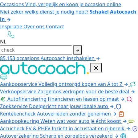
Occasions
Vind, vergelijk en koop je occasion online
Niet zeker welke dienst je nodig hebt?
Schakel Autocoach
in
Inspiratie
Over ons
Contact
NL
85.153
occasions
Autocoach inschakelen
Aankoopservice
Volledig ontzorgd kopen van A tot Z
Verkoopservice
Zorgeloos verkopen voor de beste deal
Autofinanciering
Financieren en leasen op maat
Zoekservice
Doelgericht naar jouw ideale auto
Kentekencheck
Autoverleden zonder geheimen
Aankoopkeuring
Weten wat voor auto je écht koopt
Accucheck EV & PHEV
Inzicht in accustaat en rijbereik
Autoverzekering
Scherp en zorgeloos verzekerd