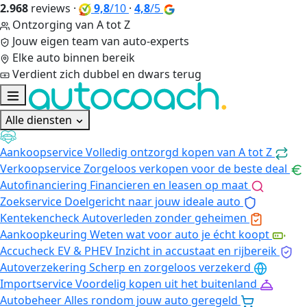
2.968
reviews
·
9,8
/10
·
4,8
/5
Ontzorging van A tot Z
Jouw eigen team van auto-experts
Elke auto binnen bereik
Verdient zich dubbel en dwars terug
Alle diensten
Aankoopservice
Volledig ontzorgd kopen van A tot Z
Verkoopservice
Zorgeloos verkopen voor de beste deal
Autofinanciering
Financieren en leasen op maat
Zoekservice
Doelgericht naar jouw ideale auto
Kentekencheck
Autoverleden zonder geheimen
Aankoopkeuring
Weten wat voor auto je écht koopt
Accucheck EV & PHEV
Inzicht in accustaat en rijbereik
Autoverzekering
Scherp en zorgeloos verzekerd
Importservice
Voordelig kopen uit het buitenland
Autobeheer
Alles rondom jouw auto geregeld