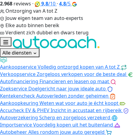
2.968
reviews
·
9,8
/10
·
4,8
/5
Ontzorging van A tot Z
Jouw eigen team van auto-experts
Elke auto binnen bereik
Verdient zich dubbel en dwars terug
Alle diensten
Aankoopservice
Volledig ontzorgd kopen van A tot Z
Verkoopservice
Zorgeloos verkopen voor de beste deal
Autofinanciering
Financieren en leasen op maat
Zoekservice
Doelgericht naar jouw ideale auto
Kentekencheck
Autoverleden zonder geheimen
Aankoopkeuring
Weten wat voor auto je écht koopt
Accucheck EV & PHEV
Inzicht in accustaat en rijbereik
Autoverzekering
Scherp en zorgeloos verzekerd
Importservice
Voordelig kopen uit het buitenland
Autobeheer
Alles rondom jouw auto geregeld