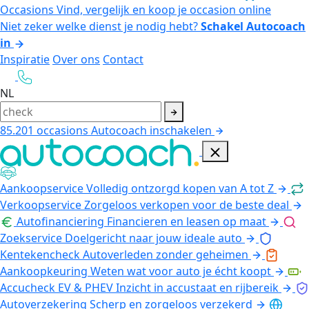
Occasions
Vind, vergelijk en koop je occasion online
Niet zeker welke dienst je nodig hebt?
Schakel Autocoach
in
Inspiratie
Over ons
Contact
NL
85.201
occasions
Autocoach inschakelen
Aankoopservice
Volledig ontzorgd kopen van A tot Z
Verkoopservice
Zorgeloos verkopen voor de beste deal
Autofinanciering
Financieren en leasen op maat
Zoekservice
Doelgericht naar jouw ideale auto
Kentekencheck
Autoverleden zonder geheimen
Aankoopkeuring
Weten wat voor auto je écht koopt
Accucheck EV & PHEV
Inzicht in accustaat en rijbereik
Autoverzekering
Scherp en zorgeloos verzekerd