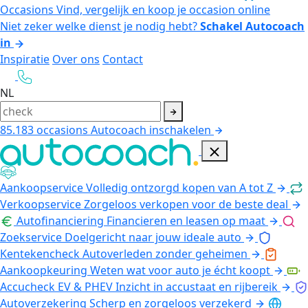
Occasions
Vind, vergelijk en koop je occasion online
Niet zeker welke dienst je nodig hebt?
Schakel Autocoach
in
Inspiratie
Over ons
Contact
NL
85.183
occasions
Autocoach inschakelen
Aankoopservice
Volledig ontzorgd kopen van A tot Z
Verkoopservice
Zorgeloos verkopen voor de beste deal
Autofinanciering
Financieren en leasen op maat
Zoekservice
Doelgericht naar jouw ideale auto
Kentekencheck
Autoverleden zonder geheimen
Aankoopkeuring
Weten wat voor auto je écht koopt
Accucheck EV & PHEV
Inzicht in accustaat en rijbereik
Autoverzekering
Scherp en zorgeloos verzekerd