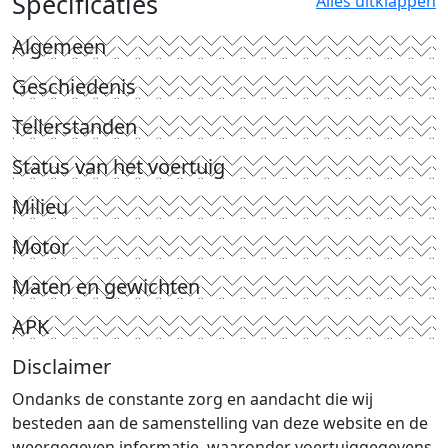
Specificaties
Alles uitklappen
Algemeen
Geschiedenis
Tellerstanden
Status van het voertuig
Milieu
Motor
Maten en gewichten
APK
Disclaimer
Ondanks de constante zorg en aandacht die wij
besteden aan de samenstelling van deze website en de
weergegeven informatie, waaronder voertuiggegevens,