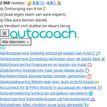
2.968
reviews
·
9,8
/10
·
4,8
/5
Ontzorging van A tot Z
Jouw eigen team van auto-experts
Elke auto binnen bereik
Verdient zich dubbel en dwars terug
Alle diensten
Aankoopservice
Volledig ontzorgd kopen van A tot Z
Verkoopservice
Zorgeloos verkopen voor de beste deal
Autofinanciering
Financieren en leasen op maat
Zoekservice
Doelgericht naar jouw ideale auto
Kentekencheck
Autoverleden zonder geheimen
Aankoopkeuring
Weten wat voor auto je écht koopt
Accucheck EV & PHEV
Inzicht in accustaat en rijbereik
Autoverzekering
Scherp en zorgeloos verzekerd
Importservice
Voordelig kopen uit het buitenland
Autobeheer
Alles rondom jouw auto geregeld