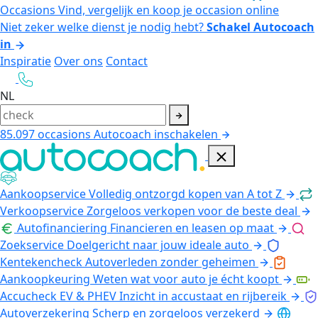
Occasions
Vind, vergelijk en koop je occasion online
Niet zeker welke dienst je nodig hebt?
Schakel Autocoach
in
Inspiratie
Over ons
Contact
NL
85.097
occasions
Autocoach inschakelen
Aankoopservice
Volledig ontzorgd kopen van A tot Z
Verkoopservice
Zorgeloos verkopen voor de beste deal
Autofinanciering
Financieren en leasen op maat
Zoekservice
Doelgericht naar jouw ideale auto
Kentekencheck
Autoverleden zonder geheimen
Aankoopkeuring
Weten wat voor auto je écht koopt
Accucheck EV & PHEV
Inzicht in accustaat en rijbereik
Autoverzekering
Scherp en zorgeloos verzekerd