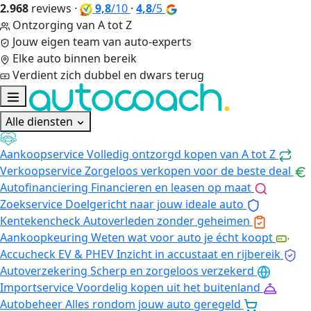
2.968
reviews
·
9,8
/10
·
4,8
/5
Ontzorging van A tot Z
Jouw eigen team van auto-experts
Elke auto binnen bereik
Verdient zich dubbel en dwars terug
Alle diensten
Aankoopservice
Volledig ontzorgd kopen van A tot Z
Verkoopservice
Zorgeloos verkopen voor de beste deal
Autofinanciering
Financieren en leasen op maat
Zoekservice
Doelgericht naar jouw ideale auto
Kentekencheck
Autoverleden zonder geheimen
Aankoopkeuring
Weten wat voor auto je écht koopt
Accucheck EV & PHEV
Inzicht in accustaat en rijbereik
Autoverzekering
Scherp en zorgeloos verzekerd
Importservice
Voordelig kopen uit het buitenland
Autobeheer
Alles rondom jouw auto geregeld