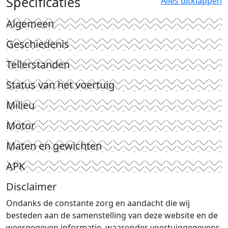
Specificaties
Alles uitklappen
Algemeen
Geschiedenis
Tellerstanden
Status van het voertuig
Milieu
Motor
Maten en gewichten
APK
Disclaimer
Ondanks de constante zorg en aandacht die wij
besteden aan de samenstelling van deze website en de
weergegeven informatie, waaronder voertuiggegevens,