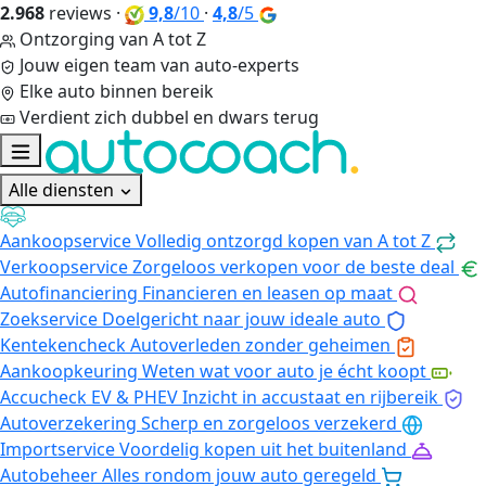
2.968
reviews
·
9,8
/10
·
4,8
/5
Ontzorging van A tot Z
Jouw eigen team van auto-experts
Elke auto binnen bereik
Verdient zich dubbel en dwars terug
Alle diensten
Aankoopservice
Volledig ontzorgd kopen van A tot Z
Verkoopservice
Zorgeloos verkopen voor de beste deal
Autofinanciering
Financieren en leasen op maat
Zoekservice
Doelgericht naar jouw ideale auto
Kentekencheck
Autoverleden zonder geheimen
Aankoopkeuring
Weten wat voor auto je écht koopt
Accucheck EV & PHEV
Inzicht in accustaat en rijbereik
Autoverzekering
Scherp en zorgeloos verzekerd
Importservice
Voordelig kopen uit het buitenland
Autobeheer
Alles rondom jouw auto geregeld