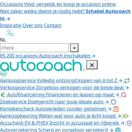
Occasions
Vind, vergelijk en koop je occasion online
Niet zeker welke dienst je nodig hebt?
Schakel Autocoach
in
Inspiratie
Over ons
Contact
NL
85.200
occasions
Autocoach inschakelen
Aankoopservice
Volledig ontzorgd kopen van A tot Z
Verkoopservice
Zorgeloos verkopen voor de beste deal
Autofinanciering
Financieren en leasen op maat
Zoekservice
Doelgericht naar jouw ideale auto
Kentekencheck
Autoverleden zonder geheimen
Aankoopkeuring
Weten wat voor auto je écht koopt
Accucheck EV & PHEV
Inzicht in accustaat en rijbereik
Autoverzekering
Scherp en zorgeloos verzekerd