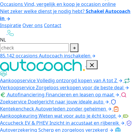
Occasions
Vind, vergelijk en koop je occasion online
Niet zeker welke dienst je nodig hebt?
Schakel Autocoach
in
Inspiratie
Over ons
Contact
NL
85.142
occasions
Autocoach inschakelen
Aankoopservice
Volledig ontzorgd kopen van A tot Z
Verkoopservice
Zorgeloos verkopen voor de beste deal
Autofinanciering
Financieren en leasen op maat
Zoekservice
Doelgericht naar jouw ideale auto
Kentekencheck
Autoverleden zonder geheimen
Aankoopkeuring
Weten wat voor auto je écht koopt
Accucheck EV & PHEV
Inzicht in accustaat en rijbereik
Autoverzekering
Scherp en zorgeloos verzekerd