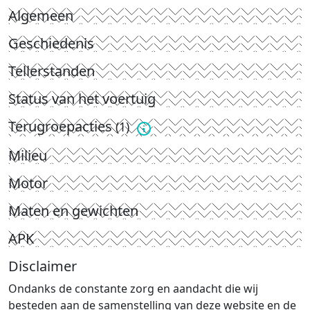
Algemeen
Geschiedenis
Tellerstanden
Status van het voertuig
Terugroepacties
(1)
Milieu
Motor
Maten en gewichten
APK
Disclaimer
Ondanks de constante zorg en aandacht die wij
besteden aan de samenstelling van deze website en de