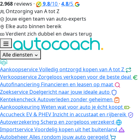
2.968
reviews
·
9,8
/10
·
4,8
/5
Ontzorging van A tot Z
Jouw eigen team van auto-experts
Elke auto binnen bereik
Verdient zich dubbel en dwars terug
Alle diensten
Aankoopservice
Volledig ontzorgd kopen van A tot Z
Verkoopservice
Zorgeloos verkopen voor de beste deal
Autofinanciering
Financieren en leasen op maat
Zoekservice
Doelgericht naar jouw ideale auto
Kentekencheck
Autoverleden zonder geheimen
Aankoopkeuring
Weten wat voor auto je écht koopt
Accucheck EV & PHEV
Inzicht in accustaat en rijbereik
Autoverzekering
Scherp en zorgeloos verzekerd
Importservice
Voordelig kopen uit het buitenland
Autobeheer
Alles rondom jouw auto geregeld