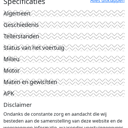
Specificaties
Alles uitklappen
Algemeen
Geschiedenis
Tellerstanden
Status van het voertuig
Milieu
Motor
Maten en gewichten
APK
Disclaimer
Ondanks de constante zorg en aandacht die wij
besteden aan de samenstelling van deze website en de
weergegeven informatie, waaronder voertuiggegevens,