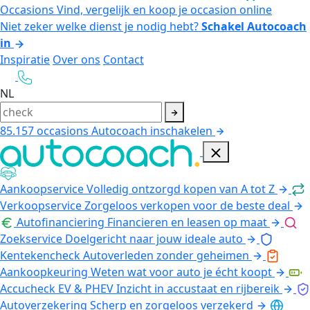
Occasions
Vind, vergelijk en koop je occasion online
Niet zeker welke dienst je nodig hebt?
Schakel Autocoach
in
Inspiratie
Over ons
Contact
NL
85.157
occasions
Autocoach inschakelen
Aankoopservice
Volledig ontzorgd kopen van A tot Z
Verkoopservice
Zorgeloos verkopen voor de beste deal
Autofinanciering
Financieren en leasen op maat
Zoekservice
Doelgericht naar jouw ideale auto
Kentekencheck
Autoverleden zonder geheimen
Aankoopkeuring
Weten wat voor auto je écht koopt
Accucheck EV & PHEV
Inzicht in accustaat en rijbereik
Autoverzekering
Scherp en zorgeloos verzekerd