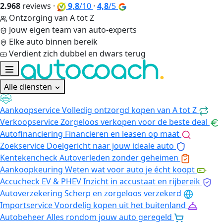
2.968
reviews
·
9,8
/10
·
4,8
/5
Ontzorging van A tot Z
Jouw eigen team van auto-experts
Elke auto binnen bereik
Verdient zich dubbel en dwars terug
Alle diensten
Aankoopservice
Volledig ontzorgd kopen van A tot Z
Verkoopservice
Zorgeloos verkopen voor de beste deal
Autofinanciering
Financieren en leasen op maat
Zoekservice
Doelgericht naar jouw ideale auto
Kentekencheck
Autoverleden zonder geheimen
Aankoopkeuring
Weten wat voor auto je écht koopt
Accucheck EV & PHEV
Inzicht in accustaat en rijbereik
Autoverzekering
Scherp en zorgeloos verzekerd
Importservice
Voordelig kopen uit het buitenland
Autobeheer
Alles rondom jouw auto geregeld