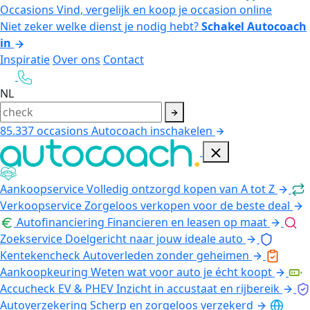
Occasions
Vind, vergelijk en koop je occasion online
Niet zeker welke dienst je nodig hebt?
Schakel Autocoach
in
Inspiratie
Over ons
Contact
NL
85.337
occasions
Autocoach inschakelen
Aankoopservice
Volledig ontzorgd kopen van A tot Z
Verkoopservice
Zorgeloos verkopen voor de beste deal
Autofinanciering
Financieren en leasen op maat
Zoekservice
Doelgericht naar jouw ideale auto
Kentekencheck
Autoverleden zonder geheimen
Aankoopkeuring
Weten wat voor auto je écht koopt
Accucheck EV & PHEV
Inzicht in accustaat en rijbereik
Autoverzekering
Scherp en zorgeloos verzekerd