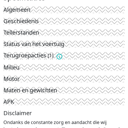
Algemeen
Geschiedenis
Tellerstanden
Status van het voertuig
Terugroepacties
(1)
Milieu
Motor
Maten en gewichten
APK
Disclaimer
Ondanks de constante zorg en aandacht die wij