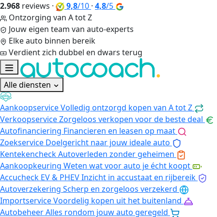
2.968
reviews
·
9,8
/10
·
4,8
/5
Ontzorging van A tot Z
Jouw eigen team van auto-experts
Elke auto binnen bereik
Verdient zich dubbel en dwars terug
Alle diensten
Aankoopservice
Volledig ontzorgd kopen van A tot Z
Verkoopservice
Zorgeloos verkopen voor de beste deal
Autofinanciering
Financieren en leasen op maat
Zoekservice
Doelgericht naar jouw ideale auto
Kentekencheck
Autoverleden zonder geheimen
Aankoopkeuring
Weten wat voor auto je écht koopt
Accucheck EV & PHEV
Inzicht in accustaat en rijbereik
Autoverzekering
Scherp en zorgeloos verzekerd
Importservice
Voordelig kopen uit het buitenland
Autobeheer
Alles rondom jouw auto geregeld