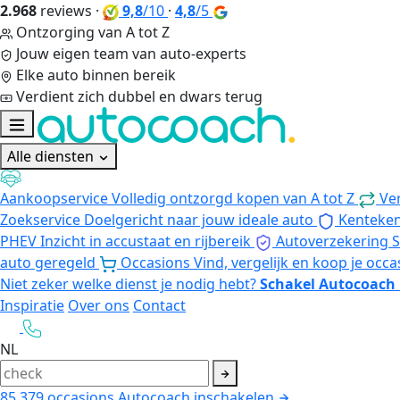
2.968
reviews
·
9,8
/10
·
4,8
/5
Ontzorging van A tot Z
Jouw eigen team van auto-experts
Elke auto binnen bereik
Verdient zich dubbel en dwars terug
Alle diensten
Aankoopservice
Volledig ontzorgd kopen van A tot Z
Ve
Zoekservice
Doelgericht naar jouw ideale auto
Kenteke
PHEV
Inzicht in accustaat en rijbereik
Autoverzekering
S
auto geregeld
Occasions
Vind, vergelijk en koop je occa
Niet zeker welke dienst je nodig hebt?
Schakel Autocoach 
Inspiratie
Over ons
Contact
NL
85.379
occasions
Autocoach inschakelen