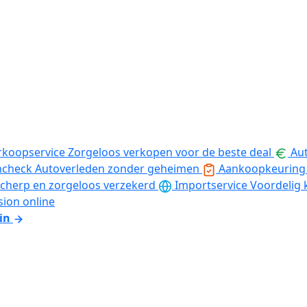
rkoopservice
Zorgeloos verkopen voor de beste deal
Aut
ncheck
Autoverleden zonder geheimen
Aankoopkeuring
cherp en zorgeloos verzekerd
Importservice
Voordelig 
sion online
in