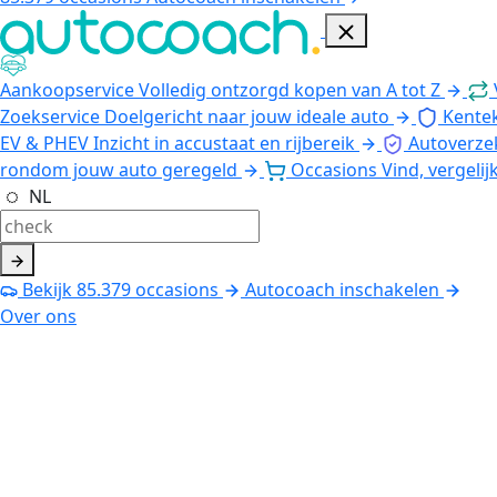
Aankoopservice
Volledig ontzorgd kopen van A tot Z
Zoekservice
Doelgericht naar jouw ideale auto
Kente
EV & PHEV
Inzicht in accustaat en rijbereik
Autoverze
rondom jouw auto geregeld
Occasions
Vind, vergelij
NL
Bekijk
85.379
occasions
Autocoach inschakelen
Over ons