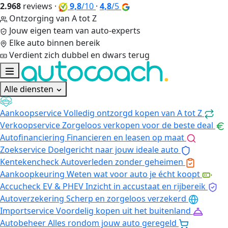
2.968
reviews
·
9,8
/10
·
4,8
/5
Ontzorging van A tot Z
Jouw eigen team van auto-experts
Elke auto binnen bereik
Verdient zich dubbel en dwars terug
Alle diensten
Aankoopservice
Volledig ontzorgd kopen van A tot Z
Verkoopservice
Zorgeloos verkopen voor de beste deal
Autofinanciering
Financieren en leasen op maat
Zoekservice
Doelgericht naar jouw ideale auto
Kentekencheck
Autoverleden zonder geheimen
Aankoopkeuring
Weten wat voor auto je écht koopt
Accucheck EV & PHEV
Inzicht in accustaat en rijbereik
Autoverzekering
Scherp en zorgeloos verzekerd
Importservice
Voordelig kopen uit het buitenland
Autobeheer
Alles rondom jouw auto geregeld