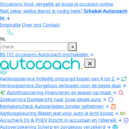
Occasions
Vind, vergelijk en koop je occasion online
Niet zeker welke dienst je nodig hebt?
Schakel Autocoach
in
Inspiratie
Over ons
Contact
NL
85.151
occasions
Autocoach inschakelen
Aankoopservice
Volledig ontzorgd kopen van A tot Z
Verkoopservice
Zorgeloos verkopen voor de beste deal
Autofinanciering
Financieren en leasen op maat
Zoekservice
Doelgericht naar jouw ideale auto
Kentekencheck
Autoverleden zonder geheimen
Aankoopkeuring
Weten wat voor auto je écht koopt
Accucheck EV & PHEV
Inzicht in accustaat en rijbereik
Autoverzekering
Scherp en zorgeloos verzekerd