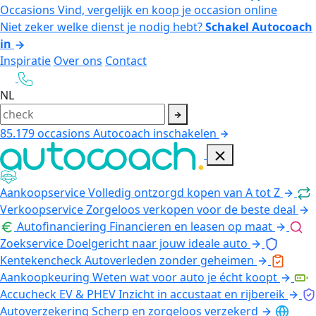
Occasions
Vind, vergelijk en koop je occasion online
Niet zeker welke dienst je nodig hebt?
Schakel Autocoach
in
Inspiratie
Over ons
Contact
NL
85.179
occasions
Autocoach inschakelen
Aankoopservice
Volledig ontzorgd kopen van A tot Z
Verkoopservice
Zorgeloos verkopen voor de beste deal
Autofinanciering
Financieren en leasen op maat
Zoekservice
Doelgericht naar jouw ideale auto
Kentekencheck
Autoverleden zonder geheimen
Aankoopkeuring
Weten wat voor auto je écht koopt
Accucheck EV & PHEV
Inzicht in accustaat en rijbereik
Autoverzekering
Scherp en zorgeloos verzekerd