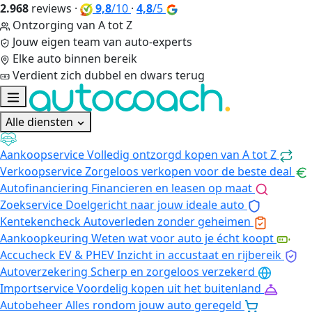
2.968
reviews
·
9,8
/10
·
4,8
/5
Ontzorging van A tot Z
Jouw eigen team van auto-experts
Elke auto binnen bereik
Verdient zich dubbel en dwars terug
Alle diensten
Aankoopservice
Volledig ontzorgd kopen van A tot Z
Verkoopservice
Zorgeloos verkopen voor de beste deal
Autofinanciering
Financieren en leasen op maat
Zoekservice
Doelgericht naar jouw ideale auto
Kentekencheck
Autoverleden zonder geheimen
Aankoopkeuring
Weten wat voor auto je écht koopt
Accucheck EV & PHEV
Inzicht in accustaat en rijbereik
Autoverzekering
Scherp en zorgeloos verzekerd
Importservice
Voordelig kopen uit het buitenland
Autobeheer
Alles rondom jouw auto geregeld