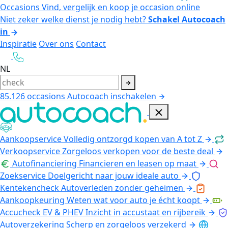
Occasions
Vind, vergelijk en koop je occasion online
Niet zeker welke dienst je nodig hebt?
Schakel Autocoach
in
Inspiratie
Over ons
Contact
NL
85.126
occasions
Autocoach inschakelen
Aankoopservice
Volledig ontzorgd kopen van A tot Z
Verkoopservice
Zorgeloos verkopen voor de beste deal
Autofinanciering
Financieren en leasen op maat
Zoekservice
Doelgericht naar jouw ideale auto
Kentekencheck
Autoverleden zonder geheimen
Aankoopkeuring
Weten wat voor auto je écht koopt
Accucheck EV & PHEV
Inzicht in accustaat en rijbereik
Autoverzekering
Scherp en zorgeloos verzekerd