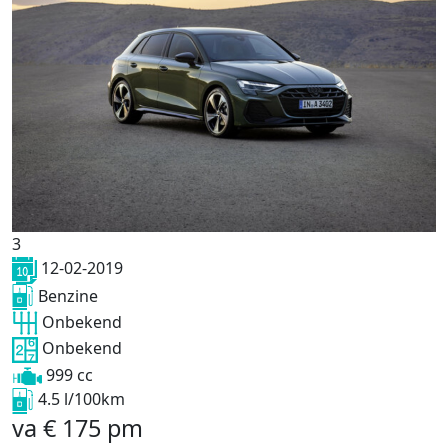
3
12-02-2019
Benzine
Onbekend
Onbekend
999 cc
4.5 l/100km
va
€
175
pm