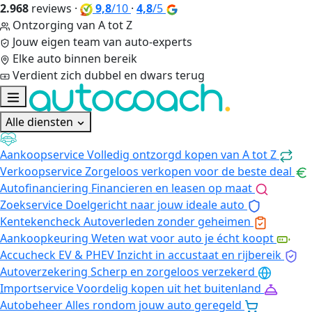
2.968
reviews
·
9,8
/10
·
4,8
/5
Ontzorging van A tot Z
Jouw eigen team van auto-experts
Elke auto binnen bereik
Verdient zich dubbel en dwars terug
Alle diensten
Aankoopservice
Volledig ontzorgd kopen van A tot Z
Verkoopservice
Zorgeloos verkopen voor de beste deal
Autofinanciering
Financieren en leasen op maat
Zoekservice
Doelgericht naar jouw ideale auto
Kentekencheck
Autoverleden zonder geheimen
Aankoopkeuring
Weten wat voor auto je écht koopt
Accucheck EV & PHEV
Inzicht in accustaat en rijbereik
Autoverzekering
Scherp en zorgeloos verzekerd
Importservice
Voordelig kopen uit het buitenland
Autobeheer
Alles rondom jouw auto geregeld