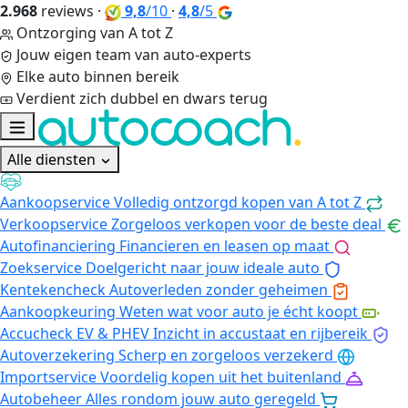
2.968
reviews
·
9,8
/10
·
4,8
/5
Ontzorging van A tot Z
Jouw eigen team van auto-experts
Elke auto binnen bereik
Verdient zich dubbel en dwars terug
Alle diensten
Aankoopservice
Volledig ontzorgd kopen van A tot Z
Verkoopservice
Zorgeloos verkopen voor de beste deal
Autofinanciering
Financieren en leasen op maat
Zoekservice
Doelgericht naar jouw ideale auto
Kentekencheck
Autoverleden zonder geheimen
Aankoopkeuring
Weten wat voor auto je écht koopt
Accucheck EV & PHEV
Inzicht in accustaat en rijbereik
Autoverzekering
Scherp en zorgeloos verzekerd
Importservice
Voordelig kopen uit het buitenland
Autobeheer
Alles rondom jouw auto geregeld