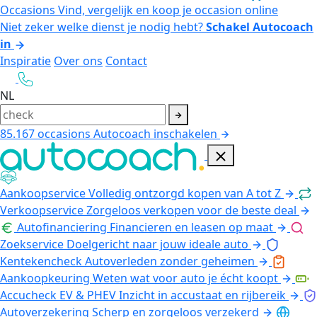
Occasions
Vind, vergelijk en koop je occasion online
Niet zeker welke dienst je nodig hebt?
Schakel Autocoach
in
Inspiratie
Over ons
Contact
NL
85.167
occasions
Autocoach inschakelen
Aankoopservice
Volledig ontzorgd kopen van A tot Z
Verkoopservice
Zorgeloos verkopen voor de beste deal
Autofinanciering
Financieren en leasen op maat
Zoekservice
Doelgericht naar jouw ideale auto
Kentekencheck
Autoverleden zonder geheimen
Aankoopkeuring
Weten wat voor auto je écht koopt
Accucheck EV & PHEV
Inzicht in accustaat en rijbereik
Autoverzekering
Scherp en zorgeloos verzekerd