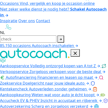
Occasions
Vind, vergelijk en koop je occasion online
Niet zeker welke dienst je nodig hebt?
Schakel Autocoach
in
Inspiratie
Over ons
Contact
NL
85.150
occasions
Autocoach inschakelen
Aankoopservice
Volledig ontzorgd kopen van A tot Z
Verkoopservice
Zorgeloos verkopen voor de beste deal
Autofinanciering
Financieren en leasen op maat
Zoekservice
Doelgericht naar jouw ideale auto
Kentekencheck
Autoverleden zonder geheimen
Aankoopkeuring
Weten wat voor auto je écht koopt
Accucheck EV & PHEV
Inzicht in accustaat en rijbereik
Autoverzekering
Scherp en zorgeloos verzekerd