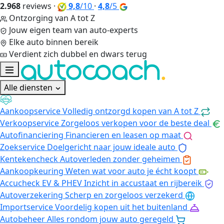
2.968
reviews
·
9,8
/10
·
4,8
/5
Ontzorging van A tot Z
Jouw eigen team van auto-experts
Elke auto binnen bereik
Verdient zich dubbel en dwars terug
Alle diensten
Aankoopservice
Volledig ontzorgd kopen van A tot Z
Verkoopservice
Zorgeloos verkopen voor de beste deal
Autofinanciering
Financieren en leasen op maat
Zoekservice
Doelgericht naar jouw ideale auto
Kentekencheck
Autoverleden zonder geheimen
Aankoopkeuring
Weten wat voor auto je écht koopt
Accucheck EV & PHEV
Inzicht in accustaat en rijbereik
Autoverzekering
Scherp en zorgeloos verzekerd
Importservice
Voordelig kopen uit het buitenland
Autobeheer
Alles rondom jouw auto geregeld