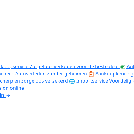
rkoopservice
Zorgeloos verkopen voor de beste deal
Aut
ncheck
Autoverleden zonder geheimen
Aankoopkeuring
cherp en zorgeloos verzekerd
Importservice
Voordelig 
sion online
in