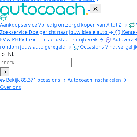
Aankoopservice
Volledig ontzorgd kopen van A tot Z
Zoekservice
Doelgericht naar jouw ideale auto
Kente
EV & PHEV
Inzicht in accustaat en rijbereik
Autoverze
rondom jouw auto geregeld
Occasions
Vind, vergelij
NL
Bekijk
85.371
occasions
Autocoach inschakelen
Over ons