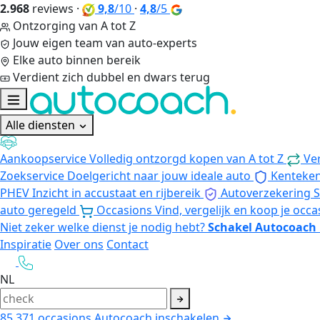
2.968
reviews
·
9,8
/10
·
4,8
/5
Ontzorging van A tot Z
Jouw eigen team van auto-experts
Elke auto binnen bereik
Verdient zich dubbel en dwars terug
Alle diensten
Aankoopservice
Volledig ontzorgd kopen van A tot Z
Ve
Zoekservice
Doelgericht naar jouw ideale auto
Kenteke
PHEV
Inzicht in accustaat en rijbereik
Autoverzekering
S
auto geregeld
Occasions
Vind, vergelijk en koop je occa
Niet zeker welke dienst je nodig hebt?
Schakel Autocoach 
Inspiratie
Over ons
Contact
NL
85.371
occasions
Autocoach inschakelen