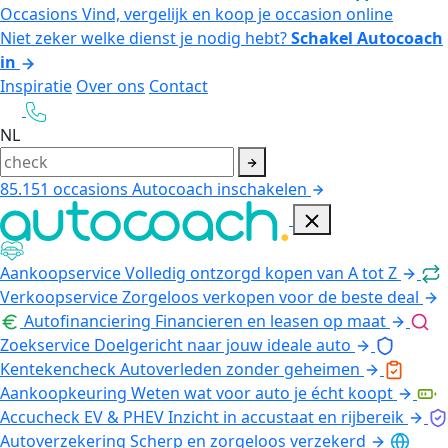
Occasions
Vind, vergelijk en koop je occasion online
Niet zeker welke dienst je nodig hebt?
Schakel Autocoach
in
Inspiratie
Over ons
Contact
NL
85.151
occasions
Autocoach inschakelen
Aankoopservice
Volledig ontzorgd kopen van A tot Z
Verkoopservice
Zorgeloos verkopen voor de beste deal
Autofinanciering
Financieren en leasen op maat
Zoekservice
Doelgericht naar jouw ideale auto
Kentekencheck
Autoverleden zonder geheimen
Aankoopkeuring
Weten wat voor auto je écht koopt
Accucheck EV & PHEV
Inzicht in accustaat en rijbereik
Autoverzekering
Scherp en zorgeloos verzekerd