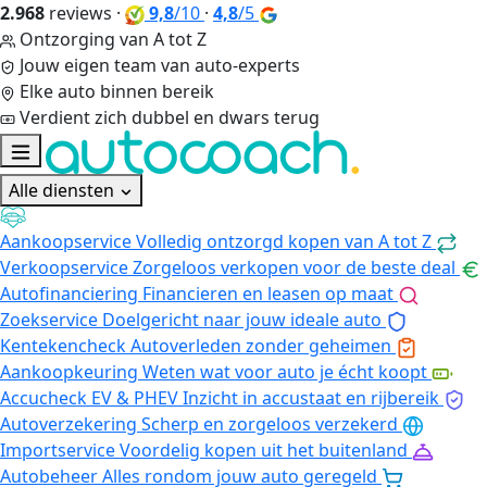
2.968
reviews
·
9,8
/10
·
4,8
/5
Ontzorging van A tot Z
Jouw eigen team van auto-experts
Elke auto binnen bereik
Verdient zich dubbel en dwars terug
Alle diensten
Aankoopservice
Volledig ontzorgd kopen van A tot Z
Verkoopservice
Zorgeloos verkopen voor de beste deal
Autofinanciering
Financieren en leasen op maat
Zoekservice
Doelgericht naar jouw ideale auto
Kentekencheck
Autoverleden zonder geheimen
Aankoopkeuring
Weten wat voor auto je écht koopt
Accucheck EV & PHEV
Inzicht in accustaat en rijbereik
Autoverzekering
Scherp en zorgeloos verzekerd
Importservice
Voordelig kopen uit het buitenland
Autobeheer
Alles rondom jouw auto geregeld