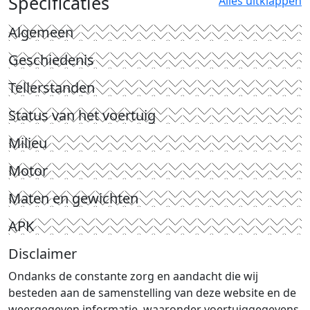
Specificaties
Alles uitklappen
Algemeen
Geschiedenis
Tellerstanden
Status van het voertuig
Milieu
Motor
Maten en gewichten
APK
Disclaimer
Ondanks de constante zorg en aandacht die wij
besteden aan de samenstelling van deze website en de
weergegeven informatie, waaronder voertuiggegevens,