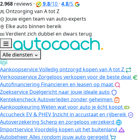
2.968
reviews
·
9,8
/10
·
4,8
/5
Ontzorging van A tot Z
Jouw eigen team van auto-experts
Elke auto binnen bereik
Verdient zich dubbel en dwars terug
Alle diensten
Aankoopservice
Volledig ontzorgd kopen van A tot Z
Verkoopservice
Zorgeloos verkopen voor de beste deal
Autofinanciering
Financieren en leasen op maat
Zoekservice
Doelgericht naar jouw ideale auto
Kentekencheck
Autoverleden zonder geheimen
Aankoopkeuring
Weten wat voor auto je écht koopt
Accucheck EV & PHEV
Inzicht in accustaat en rijbereik
Autoverzekering
Scherp en zorgeloos verzekerd
Importservice
Voordelig kopen uit het buitenland
Autobeheer
Alles rondom jouw auto geregeld