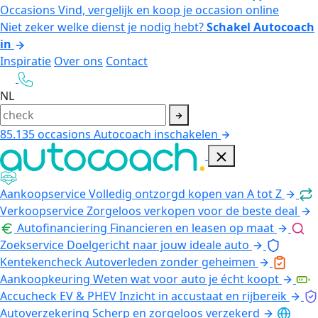
Occasions
Vind, vergelijk en koop je occasion online
Niet zeker welke dienst je nodig hebt?
Schakel Autocoach
in
Inspiratie
Over ons
Contact
NL
85.135
occasions
Autocoach inschakelen
Aankoopservice
Volledig ontzorgd kopen van A tot Z
Verkoopservice
Zorgeloos verkopen voor de beste deal
Autofinanciering
Financieren en leasen op maat
Zoekservice
Doelgericht naar jouw ideale auto
Kentekencheck
Autoverleden zonder geheimen
Aankoopkeuring
Weten wat voor auto je écht koopt
Accucheck EV & PHEV
Inzicht in accustaat en rijbereik
Autoverzekering
Scherp en zorgeloos verzekerd