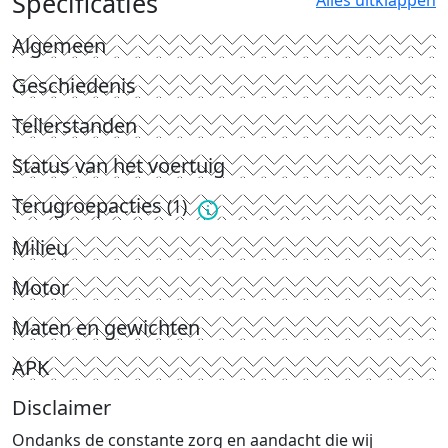
Specificaties
Alles uitklappen
Algemeen
Geschiedenis
Tellerstanden
Status van het voertuig
Terugroepacties
(1)
Milieu
Motor
Maten en gewichten
APK
Disclaimer
Ondanks de constante zorg en aandacht die wij