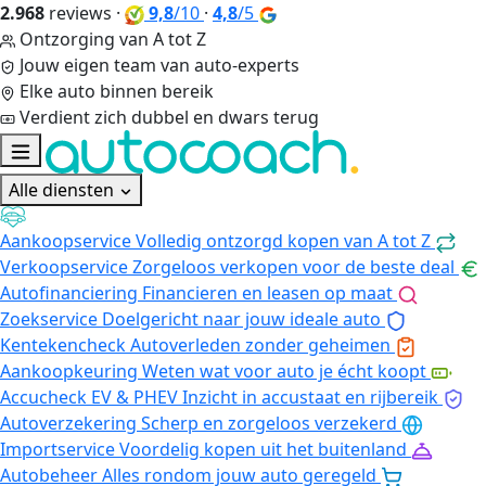
2.968
reviews
·
9,8
/10
·
4,8
/5
Ontzorging van A tot Z
Jouw eigen team van auto-experts
Elke auto binnen bereik
Verdient zich dubbel en dwars terug
Alle diensten
Aankoopservice
Volledig ontzorgd kopen van A tot Z
Verkoopservice
Zorgeloos verkopen voor de beste deal
Autofinanciering
Financieren en leasen op maat
Zoekservice
Doelgericht naar jouw ideale auto
Kentekencheck
Autoverleden zonder geheimen
Aankoopkeuring
Weten wat voor auto je écht koopt
Accucheck EV & PHEV
Inzicht in accustaat en rijbereik
Autoverzekering
Scherp en zorgeloos verzekerd
Importservice
Voordelig kopen uit het buitenland
Autobeheer
Alles rondom jouw auto geregeld