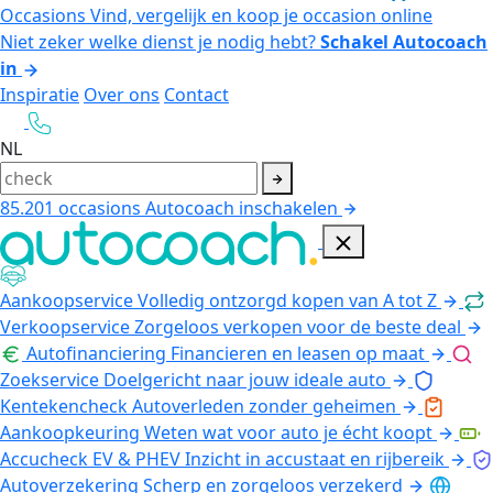
Occasions
Vind, vergelijk en koop je occasion online
Niet zeker welke dienst je nodig hebt?
Schakel Autocoach
in
Inspiratie
Over ons
Contact
NL
85.201
occasions
Autocoach inschakelen
Aankoopservice
Volledig ontzorgd kopen van A tot Z
Verkoopservice
Zorgeloos verkopen voor de beste deal
Autofinanciering
Financieren en leasen op maat
Zoekservice
Doelgericht naar jouw ideale auto
Kentekencheck
Autoverleden zonder geheimen
Aankoopkeuring
Weten wat voor auto je écht koopt
Accucheck EV & PHEV
Inzicht in accustaat en rijbereik
Autoverzekering
Scherp en zorgeloos verzekerd