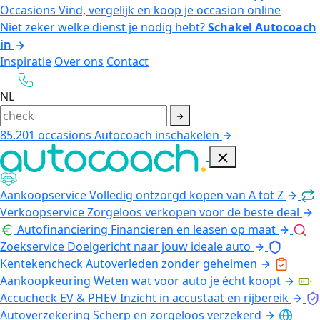
Occasions
Vind, vergelijk en koop je occasion online
Niet zeker welke dienst je nodig hebt?
Schakel Autocoach
in
Inspiratie
Over ons
Contact
NL
85.201
occasions
Autocoach inschakelen
Aankoopservice
Volledig ontzorgd kopen van A tot Z
Verkoopservice
Zorgeloos verkopen voor de beste deal
Autofinanciering
Financieren en leasen op maat
Zoekservice
Doelgericht naar jouw ideale auto
Kentekencheck
Autoverleden zonder geheimen
Aankoopkeuring
Weten wat voor auto je écht koopt
Accucheck EV & PHEV
Inzicht in accustaat en rijbereik
Autoverzekering
Scherp en zorgeloos verzekerd