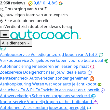
2.968
reviews
·
9,8
/10
·
4,8
/5
Ontzorging van A tot Z
Jouw eigen team van auto-experts
Elke auto binnen bereik
Verdient zich dubbel en dwars terug
Alle diensten
Aankoopservice
Volledig ontzorgd kopen van A tot Z
Verkoopservice
Zorgeloos verkopen voor de beste deal
Autofinanciering
Financieren en leasen op maat
Zoekservice
Doelgericht naar jouw ideale auto
Kentekencheck
Autoverleden zonder geheimen
Aankoopkeuring
Weten wat voor auto je écht koopt
Accucheck EV & PHEV
Inzicht in accustaat en rijbereik
Autoverzekering
Scherp en zorgeloos verzekerd
Importservice
Voordelig kopen uit het buitenland
Autobeheer
Alles rondom jouw auto geregeld