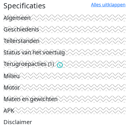
Specificaties
Alles uitklappen
Algemeen
Geschiedenis
Tellerstanden
Status van het voertuig
Terugroepacties
(1)
Milieu
Motor
Maten en gewichten
APK
Disclaimer