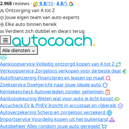
2.968
reviews
·
9,8
/10
·
4,8
/5
Ontzorging van A tot Z
Jouw eigen team van auto-experts
Elke auto binnen bereik
Verdient zich dubbel en dwars terug
Alle diensten
Aankoopservice
Volledig ontzorgd kopen van A tot Z
Verkoopservice
Zorgeloos verkopen voor de beste deal
Autofinanciering
Financieren en leasen op maat
Zoekservice
Doelgericht naar jouw ideale auto
Kentekencheck
Autoverleden zonder geheimen
Aankoopkeuring
Weten wat voor auto je écht koopt
Accucheck EV & PHEV
Inzicht in accustaat en rijbereik
Autoverzekering
Scherp en zorgeloos verzekerd
Importservice
Voordelig kopen uit het buitenland
Autobeheer
Alles rondom jouw auto geregeld