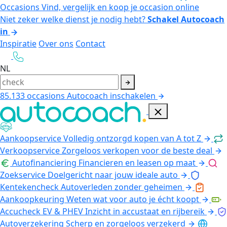
Occasions
Vind, vergelijk en koop je occasion online
Niet zeker welke dienst je nodig hebt?
Schakel Autocoach
in
Inspiratie
Over ons
Contact
NL
85.133
occasions
Autocoach inschakelen
Aankoopservice
Volledig ontzorgd kopen van A tot Z
Verkoopservice
Zorgeloos verkopen voor de beste deal
Autofinanciering
Financieren en leasen op maat
Zoekservice
Doelgericht naar jouw ideale auto
Kentekencheck
Autoverleden zonder geheimen
Aankoopkeuring
Weten wat voor auto je écht koopt
Accucheck EV & PHEV
Inzicht in accustaat en rijbereik
Autoverzekering
Scherp en zorgeloos verzekerd