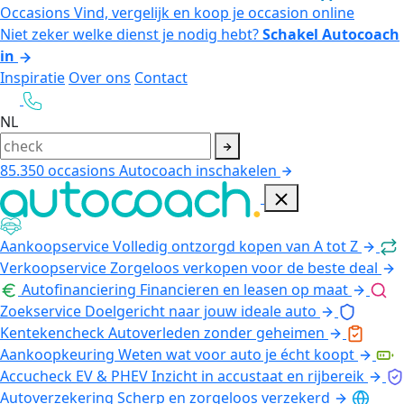
Occasions
Vind, vergelijk en koop je occasion online
Niet zeker welke dienst je nodig hebt?
Schakel Autocoach
in
Inspiratie
Over ons
Contact
NL
85.350
occasions
Autocoach inschakelen
Aankoopservice
Volledig ontzorgd kopen van A tot Z
Verkoopservice
Zorgeloos verkopen voor de beste deal
Autofinanciering
Financieren en leasen op maat
Zoekservice
Doelgericht naar jouw ideale auto
Kentekencheck
Autoverleden zonder geheimen
Aankoopkeuring
Weten wat voor auto je écht koopt
Accucheck EV & PHEV
Inzicht in accustaat en rijbereik
Autoverzekering
Scherp en zorgeloos verzekerd