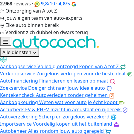
2.968
reviews
·
9,8
/10
·
4,8
/5
Ontzorging van A tot Z
Jouw eigen team van auto-experts
Elke auto binnen bereik
Verdient zich dubbel en dwars terug
Alle diensten
Aankoopservice
Volledig ontzorgd kopen van A tot Z
Verkoopservice
Zorgeloos verkopen voor de beste deal
Autofinanciering
Financieren en leasen op maat
Zoekservice
Doelgericht naar jouw ideale auto
Kentekencheck
Autoverleden zonder geheimen
Aankoopkeuring
Weten wat voor auto je écht koopt
Accucheck EV & PHEV
Inzicht in accustaat en rijbereik
Autoverzekering
Scherp en zorgeloos verzekerd
Importservice
Voordelig kopen uit het buitenland
Autobeheer
Alles rondom jouw auto geregeld