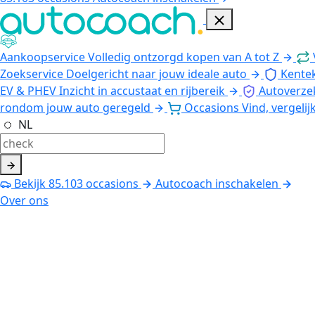
Aankoopservice
Volledig ontzorgd kopen van A tot Z
Zoekservice
Doelgericht naar jouw ideale auto
Kente
EV & PHEV
Inzicht in accustaat en rijbereik
Autoverze
rondom jouw auto geregeld
Occasions
Vind, vergelij
NL
Bekijk
85.103
occasions
Autocoach inschakelen
Over ons