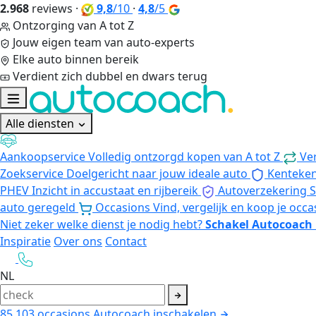
2.968
reviews
·
9,8
/10
·
4,8
/5
Ontzorging van A tot Z
Jouw eigen team van auto-experts
Elke auto binnen bereik
Verdient zich dubbel en dwars terug
Alle diensten
Aankoopservice
Volledig ontzorgd kopen van A tot Z
Ve
Zoekservice
Doelgericht naar jouw ideale auto
Kenteke
PHEV
Inzicht in accustaat en rijbereik
Autoverzekering
S
auto geregeld
Occasions
Vind, vergelijk en koop je occa
Niet zeker welke dienst je nodig hebt?
Schakel Autocoach 
Inspiratie
Over ons
Contact
NL
85.103
occasions
Autocoach inschakelen