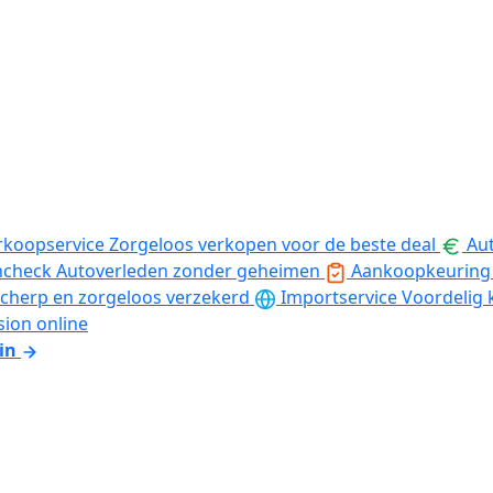
rkoopservice
Zorgeloos verkopen voor de beste deal
Aut
ncheck
Autoverleden zonder geheimen
Aankoopkeuring
cherp en zorgeloos verzekerd
Importservice
Voordelig 
sion online
in