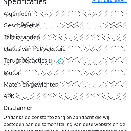
Specificaties
Alles uitklappen
Algemeen
Geschiedenis
Tellerstanden
Status van het voertuig
Terugroepacties
(1)
Motor
Maten en gewichten
APK
Disclaimer
Ondanks de constante zorg en aandacht die wij
besteden aan de samenstelling van deze website en de