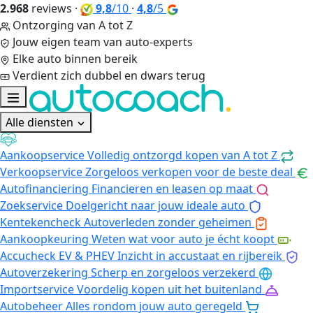
2.968
reviews
·
9,8
/10
·
4,8
/5
Ontzorging van A tot Z
Jouw eigen team van auto-experts
Elke auto binnen bereik
Verdient zich dubbel en dwars terug
Alle diensten
Aankoopservice
Volledig ontzorgd kopen van A tot Z
Verkoopservice
Zorgeloos verkopen voor de beste deal
Autofinanciering
Financieren en leasen op maat
Zoekservice
Doelgericht naar jouw ideale auto
Kentekencheck
Autoverleden zonder geheimen
Aankoopkeuring
Weten wat voor auto je écht koopt
Accucheck EV & PHEV
Inzicht in accustaat en rijbereik
Autoverzekering
Scherp en zorgeloos verzekerd
Importservice
Voordelig kopen uit het buitenland
Autobeheer
Alles rondom jouw auto geregeld