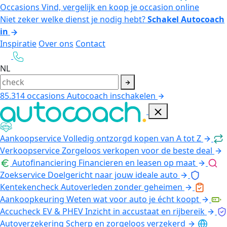
Occasions
Vind, vergelijk en koop je occasion online
Niet zeker welke dienst je nodig hebt?
Schakel Autocoach
in
Inspiratie
Over ons
Contact
NL
85.314
occasions
Autocoach inschakelen
Aankoopservice
Volledig ontzorgd kopen van A tot Z
Verkoopservice
Zorgeloos verkopen voor de beste deal
Autofinanciering
Financieren en leasen op maat
Zoekservice
Doelgericht naar jouw ideale auto
Kentekencheck
Autoverleden zonder geheimen
Aankoopkeuring
Weten wat voor auto je écht koopt
Accucheck EV & PHEV
Inzicht in accustaat en rijbereik
Autoverzekering
Scherp en zorgeloos verzekerd