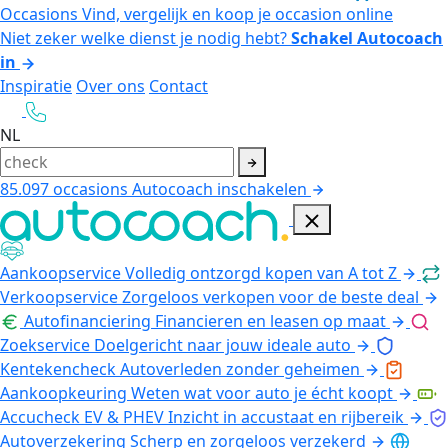
Occasions
Vind, vergelijk en koop je occasion online
Niet zeker welke dienst je nodig hebt?
Schakel Autocoach
in
Inspiratie
Over ons
Contact
NL
85.097
occasions
Autocoach inschakelen
Aankoopservice
Volledig ontzorgd kopen van A tot Z
Verkoopservice
Zorgeloos verkopen voor de beste deal
Autofinanciering
Financieren en leasen op maat
Zoekservice
Doelgericht naar jouw ideale auto
Kentekencheck
Autoverleden zonder geheimen
Aankoopkeuring
Weten wat voor auto je écht koopt
Accucheck EV & PHEV
Inzicht in accustaat en rijbereik
Autoverzekering
Scherp en zorgeloos verzekerd