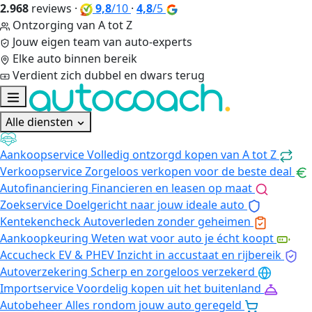
2.968
reviews
·
9,8
/10
·
4,8
/5
Ontzorging van A tot Z
Jouw eigen team van auto-experts
Elke auto binnen bereik
Verdient zich dubbel en dwars terug
Alle diensten
Aankoopservice
Volledig ontzorgd kopen van A tot Z
Verkoopservice
Zorgeloos verkopen voor de beste deal
Autofinanciering
Financieren en leasen op maat
Zoekservice
Doelgericht naar jouw ideale auto
Kentekencheck
Autoverleden zonder geheimen
Aankoopkeuring
Weten wat voor auto je écht koopt
Accucheck EV & PHEV
Inzicht in accustaat en rijbereik
Autoverzekering
Scherp en zorgeloos verzekerd
Importservice
Voordelig kopen uit het buitenland
Autobeheer
Alles rondom jouw auto geregeld