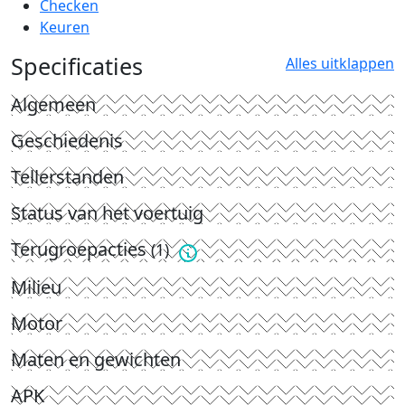
Checken
Keuren
Specificaties
Alles uitklappen
Algemeen
Geschiedenis
Tellerstanden
Status van het voertuig
Terugroepacties
(1)
Milieu
Motor
Maten en gewichten
APK