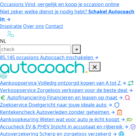
Occasions
Vind, vergelijk en koop je occasion online
Niet zeker welke dienst je nodig hebt?
Schakel Autocoach
in
Inspiratie
Over ons
Contact
NL
85.145
occasions
Autocoach inschakelen
Aankoopservice
Volledig ontzorgd kopen van A tot Z
Verkoopservice
Zorgeloos verkopen voor de beste deal
Autofinanciering
Financieren en leasen op maat
Zoekservice
Doelgericht naar jouw ideale auto
Kentekencheck
Autoverleden zonder geheimen
Aankoopkeuring
Weten wat voor auto je écht koopt
Accucheck EV & PHEV
Inzicht in accustaat en rijbereik
Autoverzekering
Scherp en zorgeloos verzekerd