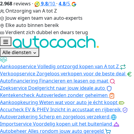
2.968
reviews
·
9,8
/10
·
4,8
/5
Ontzorging van A tot Z
Jouw eigen team van auto-experts
Elke auto binnen bereik
Verdient zich dubbel en dwars terug
Alle diensten
Aankoopservice
Volledig ontzorgd kopen van A tot Z
Verkoopservice
Zorgeloos verkopen voor de beste deal
Autofinanciering
Financieren en leasen op maat
Zoekservice
Doelgericht naar jouw ideale auto
Kentekencheck
Autoverleden zonder geheimen
Aankoopkeuring
Weten wat voor auto je écht koopt
Accucheck EV & PHEV
Inzicht in accustaat en rijbereik
Autoverzekering
Scherp en zorgeloos verzekerd
Importservice
Voordelig kopen uit het buitenland
Autobeheer
Alles rondom jouw auto geregeld