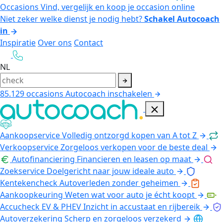
Occasions
Vind, vergelijk en koop je occasion online
Niet zeker welke dienst je nodig hebt?
Schakel Autocoach
in
Inspiratie
Over ons
Contact
NL
85.129
occasions
Autocoach inschakelen
Aankoopservice
Volledig ontzorgd kopen van A tot Z
Verkoopservice
Zorgeloos verkopen voor de beste deal
Autofinanciering
Financieren en leasen op maat
Zoekservice
Doelgericht naar jouw ideale auto
Kentekencheck
Autoverleden zonder geheimen
Aankoopkeuring
Weten wat voor auto je écht koopt
Accucheck EV & PHEV
Inzicht in accustaat en rijbereik
Autoverzekering
Scherp en zorgeloos verzekerd