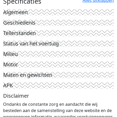
Specificaties
Alles uitklappen
Algemeen
Geschiedenis
Tellerstanden
Status van het voertuig
Milieu
Motor
Maten en gewichten
APK
Disclaimer
Ondanks de constante zorg en aandacht die wij
besteden aan de samenstelling van deze website en de
weergegeven informatie, waaronder voertuiggegevens,