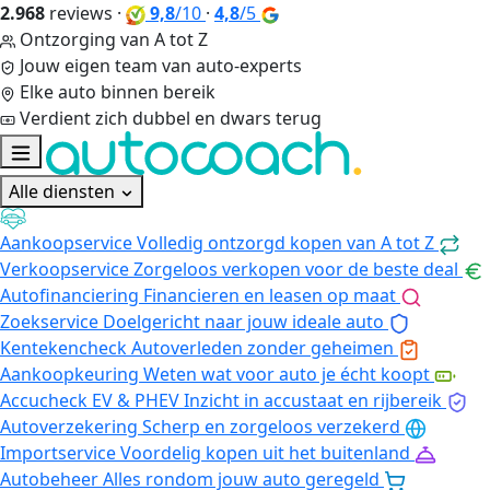
2.968
reviews
·
9,8
/10
·
4,8
/5
Ontzorging van A tot Z
Jouw eigen team van auto-experts
Elke auto binnen bereik
Verdient zich dubbel en dwars terug
Alle diensten
Aankoopservice
Volledig ontzorgd kopen van A tot Z
Verkoopservice
Zorgeloos verkopen voor de beste deal
Autofinanciering
Financieren en leasen op maat
Zoekservice
Doelgericht naar jouw ideale auto
Kentekencheck
Autoverleden zonder geheimen
Aankoopkeuring
Weten wat voor auto je écht koopt
Accucheck EV & PHEV
Inzicht in accustaat en rijbereik
Autoverzekering
Scherp en zorgeloos verzekerd
Importservice
Voordelig kopen uit het buitenland
Autobeheer
Alles rondom jouw auto geregeld