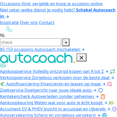
Occasions
Vind, vergelijk en koop je occasion online
Niet zeker welke dienst je nodig hebt?
Schakel Autocoach
in
Inspiratie
Over ons
Contact
NL
85.153
occasions
Autocoach inschakelen
Aankoopservice
Volledig ontzorgd kopen van A tot Z
Verkoopservice
Zorgeloos verkopen voor de beste deal
Autofinanciering
Financieren en leasen op maat
Zoekservice
Doelgericht naar jouw ideale auto
Kentekencheck
Autoverleden zonder geheimen
Aankoopkeuring
Weten wat voor auto je écht koopt
Accucheck EV & PHEV
Inzicht in accustaat en rijbereik
Autoverzekering
Scherp en zorgeloos verzekerd