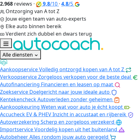
2.968
reviews
·
9,8
/10
·
4,8
/5
Ontzorging van A tot Z
Jouw eigen team van auto-experts
Elke auto binnen bereik
Verdient zich dubbel en dwars terug
Alle diensten
Aankoopservice
Volledig ontzorgd kopen van A tot Z
Verkoopservice
Zorgeloos verkopen voor de beste deal
Autofinanciering
Financieren en leasen op maat
Zoekservice
Doelgericht naar jouw ideale auto
Kentekencheck
Autoverleden zonder geheimen
Aankoopkeuring
Weten wat voor auto je écht koopt
Accucheck EV & PHEV
Inzicht in accustaat en rijbereik
Autoverzekering
Scherp en zorgeloos verzekerd
Importservice
Voordelig kopen uit het buitenland
Autobeheer
Alles rondom jouw auto geregeld