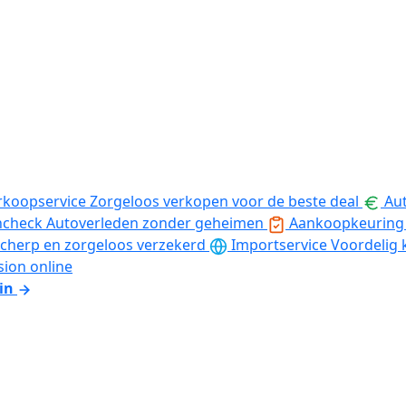
rkoopservice
Zorgeloos verkopen voor de beste deal
Aut
ncheck
Autoverleden zonder geheimen
Aankoopkeuring
cherp en zorgeloos verzekerd
Importservice
Voordelig 
sion online
in