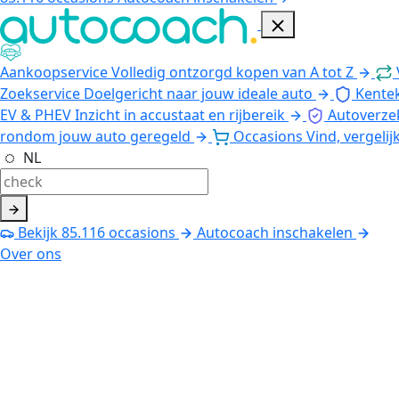
Aankoopservice
Volledig ontzorgd kopen van A tot Z
Zoekservice
Doelgericht naar jouw ideale auto
Kente
EV & PHEV
Inzicht in accustaat en rijbereik
Autoverze
rondom jouw auto geregeld
Occasions
Vind, vergelij
NL
Bekijk
85.116
occasions
Autocoach inschakelen
Over ons