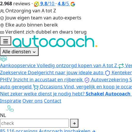
2.968
reviews
·
9,8
/10
·
4,8
/5
Ontzorging van A tot Z
Jouw eigen team van auto-experts
Elke auto binnen bereik
Verdient zich dubbel en dwars terug
Alle diensten
Aankoopservice
Volledig ontzorgd kopen van A tot Z
Ve
Zoekservice
Doelgericht naar jouw ideale auto
Kenteke
PHEV
Inzicht in accustaat en rijbereik
Autoverzekering
S
auto geregeld
Occasions
Vind, vergelijk en koop je occa
Niet zeker welke dienst je nodig hebt?
Schakel Autocoach 
Inspiratie
Over ons
Contact
NL
85.116
occasions
Autocoach inschakelen