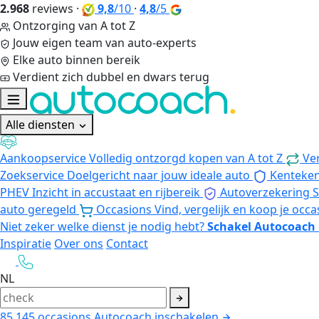
2.968
reviews
·
9,8
/10
·
4,8
/5
Ontzorging van A tot Z
Jouw eigen team van auto-experts
Elke auto binnen bereik
Verdient zich dubbel en dwars terug
Alle diensten
Aankoopservice
Volledig ontzorgd kopen van A tot Z
Ve
Zoekservice
Doelgericht naar jouw ideale auto
Kenteke
PHEV
Inzicht in accustaat en rijbereik
Autoverzekering
S
auto geregeld
Occasions
Vind, vergelijk en koop je occa
Niet zeker welke dienst je nodig hebt?
Schakel Autocoach 
Inspiratie
Over ons
Contact
NL
85.145
occasions
Autocoach inschakelen