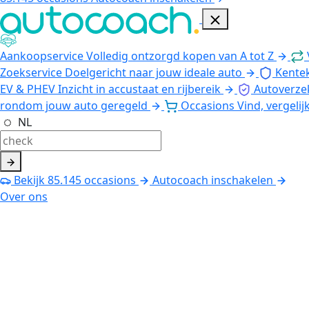
Aankoopservice
Volledig ontzorgd kopen van A tot Z
Zoekservice
Doelgericht naar jouw ideale auto
Kente
EV & PHEV
Inzicht in accustaat en rijbereik
Autoverze
rondom jouw auto geregeld
Occasions
Vind, vergelij
NL
Bekijk
85.145
occasions
Autocoach inschakelen
Over ons