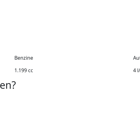
Benzine
Au
1.199 cc
4 
oen?