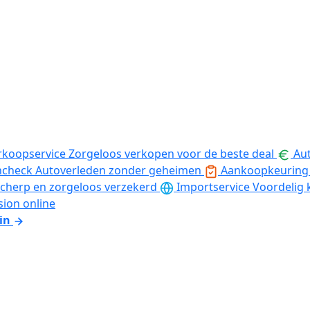
rkoopservice
Zorgeloos verkopen voor de beste deal
Aut
ncheck
Autoverleden zonder geheimen
Aankoopkeuring
cherp en zorgeloos verzekerd
Importservice
Voordelig 
sion online
in