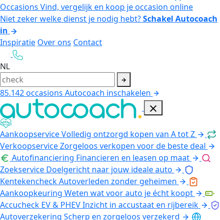
Occasions
Vind, vergelijk en koop je occasion online
Niet zeker welke dienst je nodig hebt?
Schakel Autocoach
in
Inspiratie
Over ons
Contact
NL
85.142
occasions
Autocoach inschakelen
Aankoopservice
Volledig ontzorgd kopen van A tot Z
Verkoopservice
Zorgeloos verkopen voor de beste deal
Autofinanciering
Financieren en leasen op maat
Zoekservice
Doelgericht naar jouw ideale auto
Kentekencheck
Autoverleden zonder geheimen
Aankoopkeuring
Weten wat voor auto je écht koopt
Accucheck EV & PHEV
Inzicht in accustaat en rijbereik
Autoverzekering
Scherp en zorgeloos verzekerd