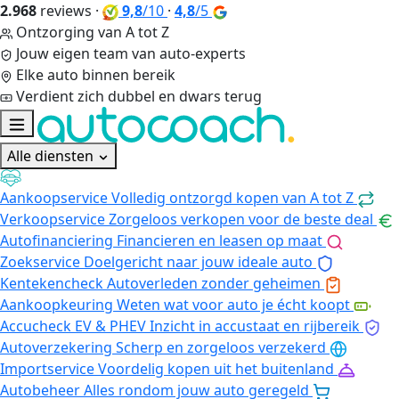
2.968
reviews
·
9,8
/10
·
4,8
/5
Ontzorging van A tot Z
Jouw eigen team van auto-experts
Elke auto binnen bereik
Verdient zich dubbel en dwars terug
Alle diensten
Aankoopservice
Volledig ontzorgd kopen van A tot Z
Verkoopservice
Zorgeloos verkopen voor de beste deal
Autofinanciering
Financieren en leasen op maat
Zoekservice
Doelgericht naar jouw ideale auto
Kentekencheck
Autoverleden zonder geheimen
Aankoopkeuring
Weten wat voor auto je écht koopt
Accucheck EV & PHEV
Inzicht in accustaat en rijbereik
Autoverzekering
Scherp en zorgeloos verzekerd
Importservice
Voordelig kopen uit het buitenland
Autobeheer
Alles rondom jouw auto geregeld