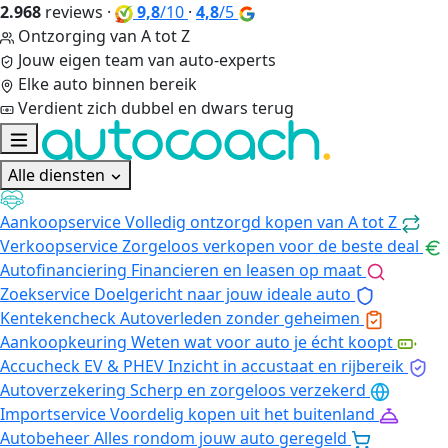
2.968
reviews
·
9,8
/10
·
4,8
/5
Ontzorging van A tot Z
Jouw eigen team van auto-experts
Elke auto binnen bereik
Verdient zich dubbel en dwars terug
Alle diensten
Aankoopservice
Volledig ontzorgd kopen van A tot Z
Verkoopservice
Zorgeloos verkopen voor de beste deal
Autofinanciering
Financieren en leasen op maat
Zoekservice
Doelgericht naar jouw ideale auto
Kentekencheck
Autoverleden zonder geheimen
Aankoopkeuring
Weten wat voor auto je écht koopt
Accucheck EV & PHEV
Inzicht in accustaat en rijbereik
Autoverzekering
Scherp en zorgeloos verzekerd
Importservice
Voordelig kopen uit het buitenland
Autobeheer
Alles rondom jouw auto geregeld