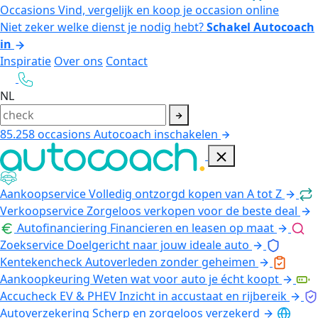
Occasions
Vind, vergelijk en koop je occasion online
Niet zeker welke dienst je nodig hebt?
Schakel Autocoach
in
Inspiratie
Over ons
Contact
NL
85.258
occasions
Autocoach inschakelen
Aankoopservice
Volledig ontzorgd kopen van A tot Z
Verkoopservice
Zorgeloos verkopen voor de beste deal
Autofinanciering
Financieren en leasen op maat
Zoekservice
Doelgericht naar jouw ideale auto
Kentekencheck
Autoverleden zonder geheimen
Aankoopkeuring
Weten wat voor auto je écht koopt
Accucheck EV & PHEV
Inzicht in accustaat en rijbereik
Autoverzekering
Scherp en zorgeloos verzekerd