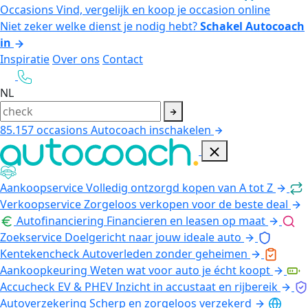
Occasions
Vind, vergelijk en koop je occasion online
Niet zeker welke dienst je nodig hebt?
Schakel Autocoach
in
Inspiratie
Over ons
Contact
NL
85.157
occasions
Autocoach inschakelen
Aankoopservice
Volledig ontzorgd kopen van A tot Z
Verkoopservice
Zorgeloos verkopen voor de beste deal
Autofinanciering
Financieren en leasen op maat
Zoekservice
Doelgericht naar jouw ideale auto
Kentekencheck
Autoverleden zonder geheimen
Aankoopkeuring
Weten wat voor auto je écht koopt
Accucheck EV & PHEV
Inzicht in accustaat en rijbereik
Autoverzekering
Scherp en zorgeloos verzekerd