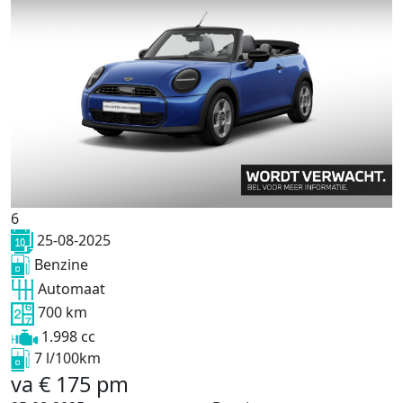
6
25-08-2025
Benzine
Automaat
700 km
1.998 cc
7 l/100km
va
€
175
pm