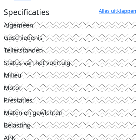
Specificaties
Alles uitklappen
Algemeen
Geschiedenis
Tellerstanden
Status van het voertuig
Milieu
Motor
Prestaties
Maten en gewichten
Belasting
APK