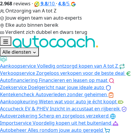
2.968
reviews
·
9,8
/10
·
4,8
/5
Ontzorging van A tot Z
Jouw eigen team van auto-experts
Elke auto binnen bereik
Verdient zich dubbel en dwars terug
Alle diensten
Aankoopservice
Volledig ontzorgd kopen van A tot Z
Verkoopservice
Zorgeloos verkopen voor de beste deal
Autofinanciering
Financieren en leasen op maat
Zoekservice
Doelgericht naar jouw ideale auto
Kentekencheck
Autoverleden zonder geheimen
Aankoopkeuring
Weten wat voor auto je écht koopt
Accucheck EV & PHEV
Inzicht in accustaat en rijbereik
Autoverzekering
Scherp en zorgeloos verzekerd
Importservice
Voordelig kopen uit het buitenland
Autobeheer
Alles rondom jouw auto geregeld