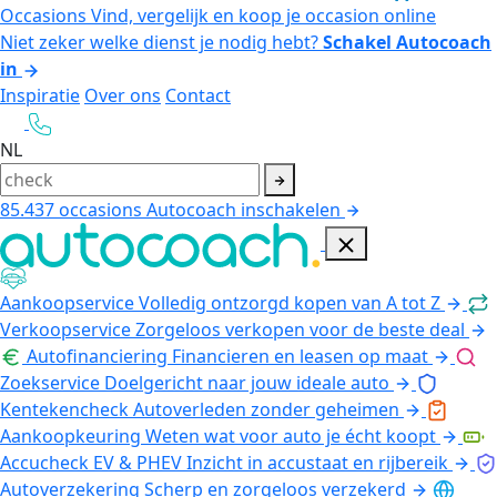
Occasions
Vind, vergelijk en koop je occasion online
Niet zeker welke dienst je nodig hebt?
Schakel Autocoach
in
Inspiratie
Over ons
Contact
NL
85.437
occasions
Autocoach inschakelen
Aankoopservice
Volledig ontzorgd kopen van A tot Z
Verkoopservice
Zorgeloos verkopen voor de beste deal
Autofinanciering
Financieren en leasen op maat
Zoekservice
Doelgericht naar jouw ideale auto
Kentekencheck
Autoverleden zonder geheimen
Aankoopkeuring
Weten wat voor auto je écht koopt
Accucheck EV & PHEV
Inzicht in accustaat en rijbereik
Autoverzekering
Scherp en zorgeloos verzekerd