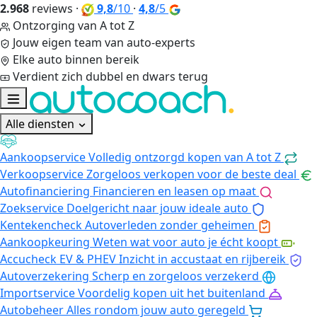
2.968
reviews
·
9,8
/10
·
4,8
/5
Ontzorging van A tot Z
Jouw eigen team van auto-experts
Elke auto binnen bereik
Verdient zich dubbel en dwars terug
Alle diensten
Aankoopservice
Volledig ontzorgd kopen van A tot Z
Verkoopservice
Zorgeloos verkopen voor de beste deal
Autofinanciering
Financieren en leasen op maat
Zoekservice
Doelgericht naar jouw ideale auto
Kentekencheck
Autoverleden zonder geheimen
Aankoopkeuring
Weten wat voor auto je écht koopt
Accucheck EV & PHEV
Inzicht in accustaat en rijbereik
Autoverzekering
Scherp en zorgeloos verzekerd
Importservice
Voordelig kopen uit het buitenland
Autobeheer
Alles rondom jouw auto geregeld