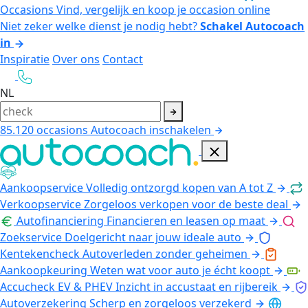
Occasions
Vind, vergelijk en koop je occasion online
Niet zeker welke dienst je nodig hebt?
Schakel Autocoach
in
Inspiratie
Over ons
Contact
NL
85.120
occasions
Autocoach inschakelen
Aankoopservice
Volledig ontzorgd kopen van A tot Z
Verkoopservice
Zorgeloos verkopen voor de beste deal
Autofinanciering
Financieren en leasen op maat
Zoekservice
Doelgericht naar jouw ideale auto
Kentekencheck
Autoverleden zonder geheimen
Aankoopkeuring
Weten wat voor auto je écht koopt
Accucheck EV & PHEV
Inzicht in accustaat en rijbereik
Autoverzekering
Scherp en zorgeloos verzekerd