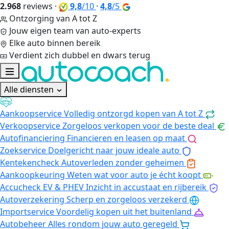
2.968
reviews
·
9,8
/10
·
4,8
/5
Ontzorging van A tot Z
Jouw eigen team van auto-experts
Elke auto binnen bereik
Verdient zich dubbel en dwars terug
Alle diensten
Aankoopservice
Volledig ontzorgd kopen van A tot Z
Verkoopservice
Zorgeloos verkopen voor de beste deal
Autofinanciering
Financieren en leasen op maat
Zoekservice
Doelgericht naar jouw ideale auto
Kentekencheck
Autoverleden zonder geheimen
Aankoopkeuring
Weten wat voor auto je écht koopt
Accucheck EV & PHEV
Inzicht in accustaat en rijbereik
Autoverzekering
Scherp en zorgeloos verzekerd
Importservice
Voordelig kopen uit het buitenland
Autobeheer
Alles rondom jouw auto geregeld