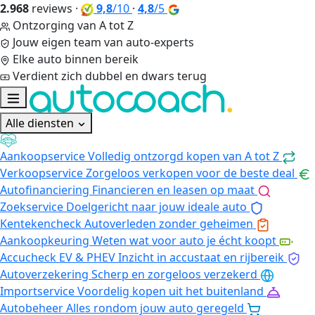
2.968
reviews
·
9,8
/10
·
4,8
/5
Ontzorging van A tot Z
Jouw eigen team van auto-experts
Elke auto binnen bereik
Verdient zich dubbel en dwars terug
Alle diensten
Aankoopservice
Volledig ontzorgd kopen van A tot Z
Verkoopservice
Zorgeloos verkopen voor de beste deal
Autofinanciering
Financieren en leasen op maat
Zoekservice
Doelgericht naar jouw ideale auto
Kentekencheck
Autoverleden zonder geheimen
Aankoopkeuring
Weten wat voor auto je écht koopt
Accucheck EV & PHEV
Inzicht in accustaat en rijbereik
Autoverzekering
Scherp en zorgeloos verzekerd
Importservice
Voordelig kopen uit het buitenland
Autobeheer
Alles rondom jouw auto geregeld