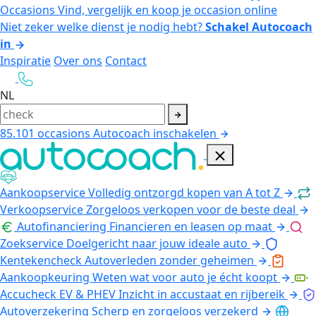
Occasions
Vind, vergelijk en koop je occasion online
Niet zeker welke dienst je nodig hebt?
Schakel Autocoach
in
Inspiratie
Over ons
Contact
NL
85.101
occasions
Autocoach inschakelen
Aankoopservice
Volledig ontzorgd kopen van A tot Z
Verkoopservice
Zorgeloos verkopen voor de beste deal
Autofinanciering
Financieren en leasen op maat
Zoekservice
Doelgericht naar jouw ideale auto
Kentekencheck
Autoverleden zonder geheimen
Aankoopkeuring
Weten wat voor auto je écht koopt
Accucheck EV & PHEV
Inzicht in accustaat en rijbereik
Autoverzekering
Scherp en zorgeloos verzekerd