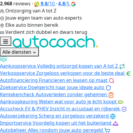
2.968
reviews
·
9,8
/10
·
4,8
/5
Ontzorging van A tot Z
Jouw eigen team van auto-experts
Elke auto binnen bereik
Verdient zich dubbel en dwars terug
Alle diensten
Aankoopservice
Volledig ontzorgd kopen van A tot Z
Verkoopservice
Zorgeloos verkopen voor de beste deal
Autofinanciering
Financieren en leasen op maat
Zoekservice
Doelgericht naar jouw ideale auto
Kentekencheck
Autoverleden zonder geheimen
Aankoopkeuring
Weten wat voor auto je écht koopt
Accucheck EV & PHEV
Inzicht in accustaat en rijbereik
Autoverzekering
Scherp en zorgeloos verzekerd
Importservice
Voordelig kopen uit het buitenland
Autobeheer
Alles rondom jouw auto geregeld