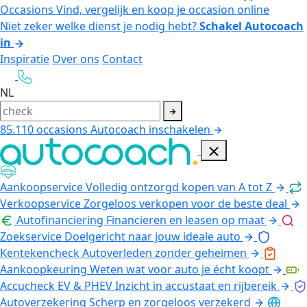
Occasions
Vind, vergelijk en koop je occasion online
Niet zeker welke dienst je nodig hebt?
Schakel Autocoach
in
Inspiratie
Over ons
Contact
NL
85.110
occasions
Autocoach inschakelen
Aankoopservice
Volledig ontzorgd kopen van A tot Z
Verkoopservice
Zorgeloos verkopen voor de beste deal
Autofinanciering
Financieren en leasen op maat
Zoekservice
Doelgericht naar jouw ideale auto
Kentekencheck
Autoverleden zonder geheimen
Aankoopkeuring
Weten wat voor auto je écht koopt
Accucheck EV & PHEV
Inzicht in accustaat en rijbereik
Autoverzekering
Scherp en zorgeloos verzekerd