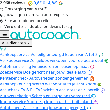
2.968
reviews
·
9,8
/10
·
4,8
/5
Ontzorging van A tot Z
Jouw eigen team van auto-experts
Elke auto binnen bereik
Verdient zich dubbel en dwars terug
Alle diensten
Aankoopservice
Volledig ontzorgd kopen van A tot Z
Verkoopservice
Zorgeloos verkopen voor de beste deal
Autofinanciering
Financieren en leasen op maat
Zoekservice
Doelgericht naar jouw ideale auto
Kentekencheck
Autoverleden zonder geheimen
Aankoopkeuring
Weten wat voor auto je écht koopt
Accucheck EV & PHEV
Inzicht in accustaat en rijbereik
Autoverzekering
Scherp en zorgeloos verzekerd
Importservice
Voordelig kopen uit het buitenland
Autobeheer
Alles rondom jouw auto geregeld