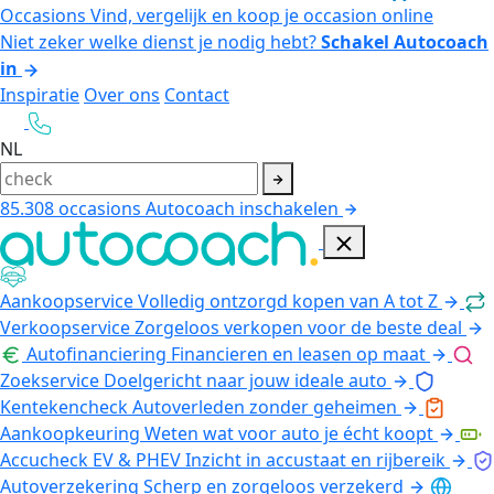
Occasions
Vind, vergelijk en koop je occasion online
Niet zeker welke dienst je nodig hebt?
Schakel Autocoach
in
Inspiratie
Over ons
Contact
NL
85.308
occasions
Autocoach inschakelen
Aankoopservice
Volledig ontzorgd kopen van A tot Z
Verkoopservice
Zorgeloos verkopen voor de beste deal
Autofinanciering
Financieren en leasen op maat
Zoekservice
Doelgericht naar jouw ideale auto
Kentekencheck
Autoverleden zonder geheimen
Aankoopkeuring
Weten wat voor auto je écht koopt
Accucheck EV & PHEV
Inzicht in accustaat en rijbereik
Autoverzekering
Scherp en zorgeloos verzekerd