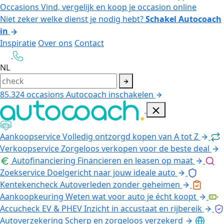
Occasions
Vind, vergelijk en koop je occasion online
Niet zeker welke dienst je nodig hebt?
Schakel Autocoach
in
Inspiratie
Over ons
Contact
NL
85.324
occasions
Autocoach inschakelen
Aankoopservice
Volledig ontzorgd kopen van A tot Z
Verkoopservice
Zorgeloos verkopen voor de beste deal
Autofinanciering
Financieren en leasen op maat
Zoekservice
Doelgericht naar jouw ideale auto
Kentekencheck
Autoverleden zonder geheimen
Aankoopkeuring
Weten wat voor auto je écht koopt
Accucheck EV & PHEV
Inzicht in accustaat en rijbereik
Autoverzekering
Scherp en zorgeloos verzekerd