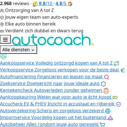
2.968
reviews
·
9,8
/10
·
4,8
/5
Ontzorging van A tot Z
Jouw eigen team van auto-experts
Elke auto binnen bereik
Verdient zich dubbel en dwars terug
Alle diensten
Aankoopservice
Volledig ontzorgd kopen van A tot Z
Verkoopservice
Zorgeloos verkopen voor de beste deal
Autofinanciering
Financieren en leasen op maat
Zoekservice
Doelgericht naar jouw ideale auto
Kentekencheck
Autoverleden zonder geheimen
Aankoopkeuring
Weten wat voor auto je écht koopt
Accucheck EV & PHEV
Inzicht in accustaat en rijbereik
Autoverzekering
Scherp en zorgeloos verzekerd
Importservice
Voordelig kopen uit het buitenland
Autobeheer
Alles rondom jouw auto geregeld