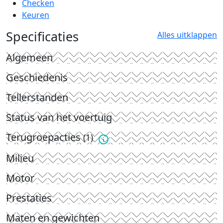
Checken
Keuren
Specificaties
Alles uitklappen
Algemeen
Geschiedenis
Tellerstanden
Status van het voertuig
Terugroepacties
(1)
Milieu
Motor
Prestaties
Maten en gewichten