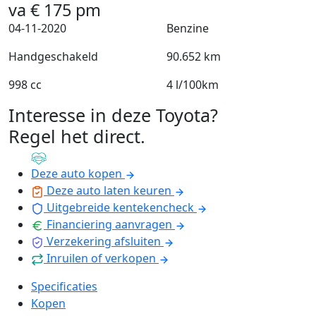
va
€
175
pm
04-11-2020
Benzine
Handgeschakeld
90.652 km
998 cc
4 l/100km
Interesse in deze Toyota?
Regel het direct
.
Deze auto kopen
Deze auto laten keuren
Uitgebreide kentekencheck
Financiering aanvragen
Verzekering afsluiten
Inruilen of verkopen
Specificaties
Kopen