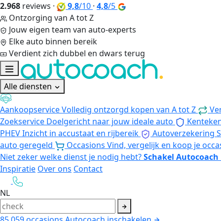
2.968
reviews
·
9,8
/10
·
4,8
/5
Ontzorging van A tot Z
Jouw eigen team van auto-experts
Elke auto binnen bereik
Verdient zich dubbel en dwars terug
Alle diensten
Aankoopservice
Volledig ontzorgd kopen van A tot Z
Ve
Zoekservice
Doelgericht naar jouw ideale auto
Kenteke
PHEV
Inzicht in accustaat en rijbereik
Autoverzekering
S
auto geregeld
Occasions
Vind, vergelijk en koop je occa
Niet zeker welke dienst je nodig hebt?
Schakel Autocoach 
Inspiratie
Over ons
Contact
NL
85.059
occasions
Autocoach inschakelen