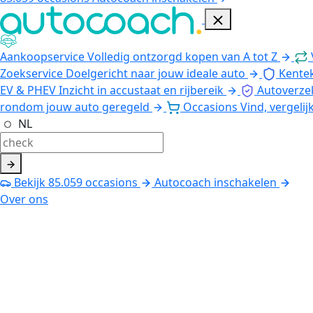
Aankoopservice
Volledig ontzorgd kopen van A tot Z
Zoekservice
Doelgericht naar jouw ideale auto
Kente
EV & PHEV
Inzicht in accustaat en rijbereik
Autoverze
rondom jouw auto geregeld
Occasions
Vind, vergelij
NL
Bekijk
85.059
occasions
Autocoach inschakelen
Over ons