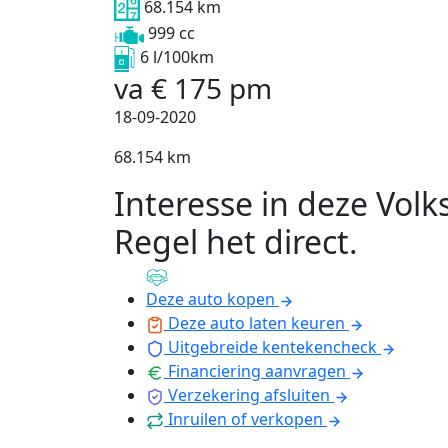
68.154 km
999 cc
6 l/100km
va
€
175
pm
18-09-2020
68.154 km
Interesse in deze Vol
Regel het direct
.
Deze auto kopen
Deze auto laten keuren
Uitgebreide kentekencheck
Financiering aanvragen
Verzekering afsluiten
Inruilen of verkopen