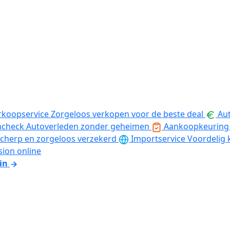
rkoopservice
Zorgeloos verkopen voor de beste deal
Aut
ncheck
Autoverleden zonder geheimen
Aankoopkeuring
cherp en zorgeloos verzekerd
Importservice
Voordelig 
sion online
in