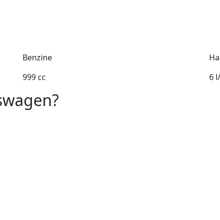
Benzine
Ha
999 cc
6 
kswagen?