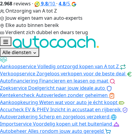
2.968
reviews
·
9,8
/10
·
4,8
/5
Ontzorging van A tot Z
Jouw eigen team van auto-experts
Elke auto binnen bereik
Verdient zich dubbel en dwars terug
Alle diensten
Aankoopservice
Volledig ontzorgd kopen van A tot Z
Verkoopservice
Zorgeloos verkopen voor de beste deal
Autofinanciering
Financieren en leasen op maat
Zoekservice
Doelgericht naar jouw ideale auto
Kentekencheck
Autoverleden zonder geheimen
Aankoopkeuring
Weten wat voor auto je écht koopt
Accucheck EV & PHEV
Inzicht in accustaat en rijbereik
Autoverzekering
Scherp en zorgeloos verzekerd
Importservice
Voordelig kopen uit het buitenland
Autobeheer
Alles rondom jouw auto geregeld