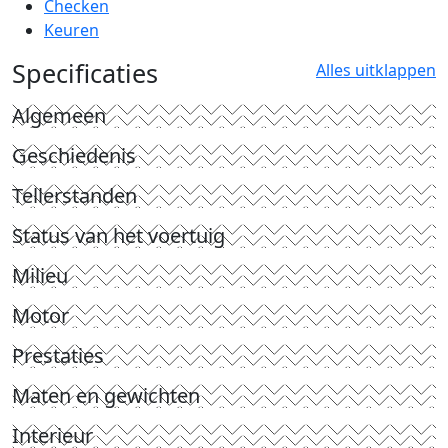
Checken
Keuren
Specificaties
Alles uitklappen
Algemeen
Geschiedenis
Tellerstanden
Status van het voertuig
Milieu
Motor
Prestaties
Maten en gewichten
Interieur