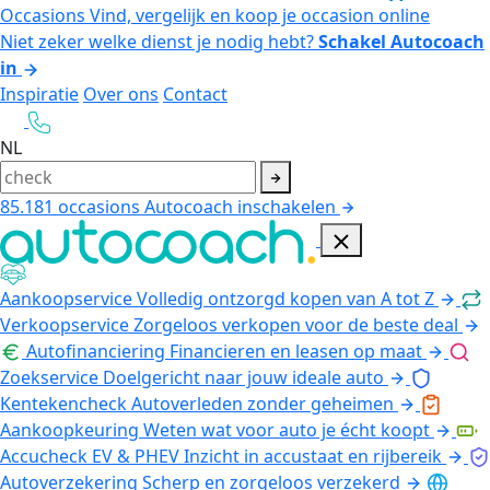
Occasions
Vind, vergelijk en koop je occasion online
Niet zeker welke dienst je nodig hebt?
Schakel Autocoach
in
Inspiratie
Over ons
Contact
NL
85.181
occasions
Autocoach inschakelen
Aankoopservice
Volledig ontzorgd kopen van A tot Z
Verkoopservice
Zorgeloos verkopen voor de beste deal
Autofinanciering
Financieren en leasen op maat
Zoekservice
Doelgericht naar jouw ideale auto
Kentekencheck
Autoverleden zonder geheimen
Aankoopkeuring
Weten wat voor auto je écht koopt
Accucheck EV & PHEV
Inzicht in accustaat en rijbereik
Autoverzekering
Scherp en zorgeloos verzekerd