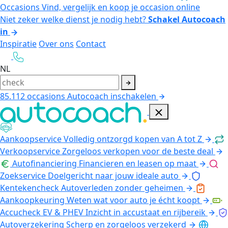
Occasions
Vind, vergelijk en koop je occasion online
Niet zeker welke dienst je nodig hebt?
Schakel Autocoach
in
Inspiratie
Over ons
Contact
NL
85.112
occasions
Autocoach inschakelen
Aankoopservice
Volledig ontzorgd kopen van A tot Z
Verkoopservice
Zorgeloos verkopen voor de beste deal
Autofinanciering
Financieren en leasen op maat
Zoekservice
Doelgericht naar jouw ideale auto
Kentekencheck
Autoverleden zonder geheimen
Aankoopkeuring
Weten wat voor auto je écht koopt
Accucheck EV & PHEV
Inzicht in accustaat en rijbereik
Autoverzekering
Scherp en zorgeloos verzekerd