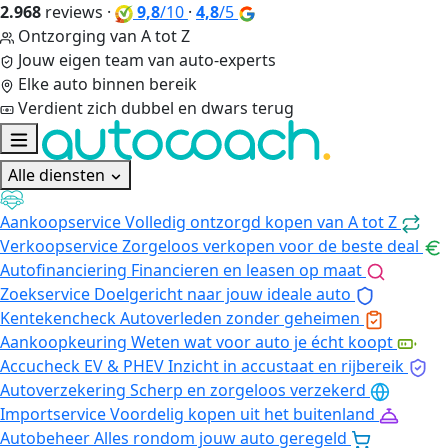
2.968
reviews
·
9,8
/10
·
4,8
/5
Ontzorging van A tot Z
Jouw eigen team van auto-experts
Elke auto binnen bereik
Verdient zich dubbel en dwars terug
Alle diensten
Aankoopservice
Volledig ontzorgd kopen van A tot Z
Verkoopservice
Zorgeloos verkopen voor de beste deal
Autofinanciering
Financieren en leasen op maat
Zoekservice
Doelgericht naar jouw ideale auto
Kentekencheck
Autoverleden zonder geheimen
Aankoopkeuring
Weten wat voor auto je écht koopt
Accucheck EV & PHEV
Inzicht in accustaat en rijbereik
Autoverzekering
Scherp en zorgeloos verzekerd
Importservice
Voordelig kopen uit het buitenland
Autobeheer
Alles rondom jouw auto geregeld