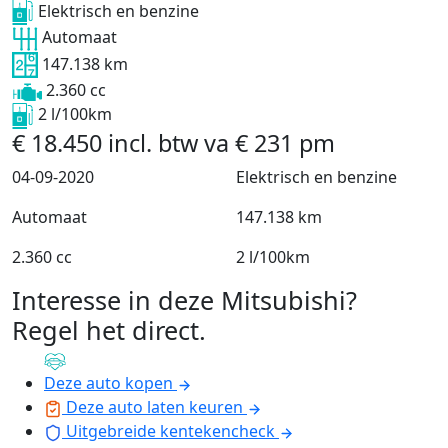
Elektrisch en benzine
Automaat
147.138 km
2.360 cc
2 l/100km
€
18.450
incl. btw
va
€
231
pm
04-09-2020
Elektrisch en benzine
Automaat
147.138 km
2.360 cc
2 l/100km
Interesse in deze Mitsubishi?
Regel het direct
.
Deze auto kopen
Deze auto laten keuren
Uitgebreide kentekencheck