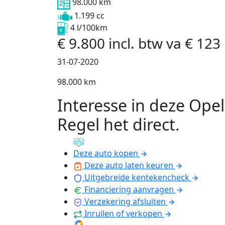
98.000 km
1.199 cc
4 l/100km
€
9.800
incl. btw
va
€
123
31-07-2020
98.000 km
Interesse in deze Opel
Regel het direct
.
Deze auto kopen
Deze auto laten keuren
Uitgebreide kentekencheck
Financiering aanvragen
Verzekering afsluiten
Inruilen of verkopen