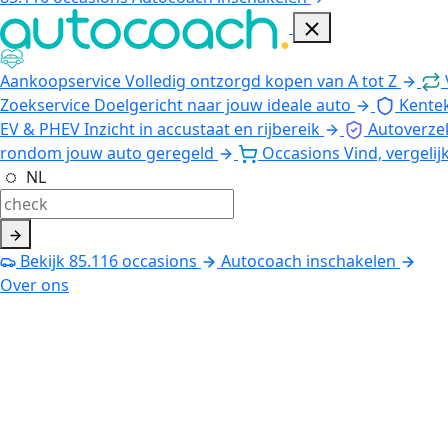
Aankoopservice
Volledig ontzorgd kopen van A tot Z
Zoekservice
Doelgericht naar jouw ideale auto
Kente
EV & PHEV
Inzicht in accustaat en rijbereik
Autoverze
rondom jouw auto geregeld
Occasions
Vind, vergelij
NL
Bekijk
85.116
occasions
Autocoach inschakelen
Over ons