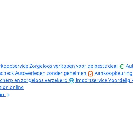
rkoopservice
Zorgeloos verkopen voor de beste deal
Aut
ncheck
Autoverleden zonder geheimen
Aankoopkeuring
cherp en zorgeloos verzekerd
Importservice
Voordelig 
sion online
in