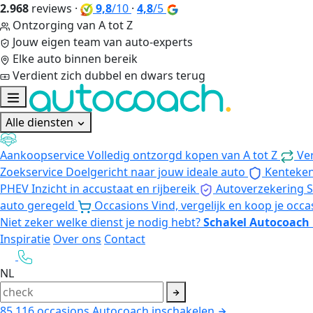
2.968
reviews
·
9,8
/10
·
4,8
/5
Ontzorging van A tot Z
Jouw eigen team van auto-experts
Elke auto binnen bereik
Verdient zich dubbel en dwars terug
Alle diensten
Aankoopservice
Volledig ontzorgd kopen van A tot Z
Ve
Zoekservice
Doelgericht naar jouw ideale auto
Kenteke
PHEV
Inzicht in accustaat en rijbereik
Autoverzekering
S
auto geregeld
Occasions
Vind, vergelijk en koop je occa
Niet zeker welke dienst je nodig hebt?
Schakel Autocoach 
Inspiratie
Over ons
Contact
NL
85.116
occasions
Autocoach inschakelen