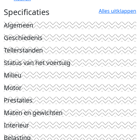
Specificaties
Alles uitklappen
Algemeen
Geschiedenis
Tellerstanden
Status van het voertuig
Milieu
Motor
Prestaties
Maten en gewichten
Interieur
Belasting