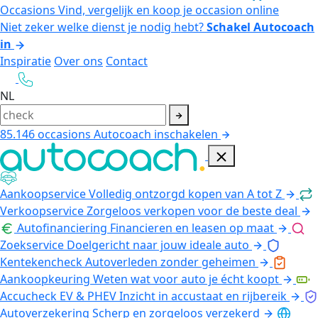
Occasions
Vind, vergelijk en koop je occasion online
Niet zeker welke dienst je nodig hebt?
Schakel Autocoach
in
Inspiratie
Over ons
Contact
NL
85.146
occasions
Autocoach inschakelen
Aankoopservice
Volledig ontzorgd kopen van A tot Z
Verkoopservice
Zorgeloos verkopen voor de beste deal
Autofinanciering
Financieren en leasen op maat
Zoekservice
Doelgericht naar jouw ideale auto
Kentekencheck
Autoverleden zonder geheimen
Aankoopkeuring
Weten wat voor auto je écht koopt
Accucheck EV & PHEV
Inzicht in accustaat en rijbereik
Autoverzekering
Scherp en zorgeloos verzekerd