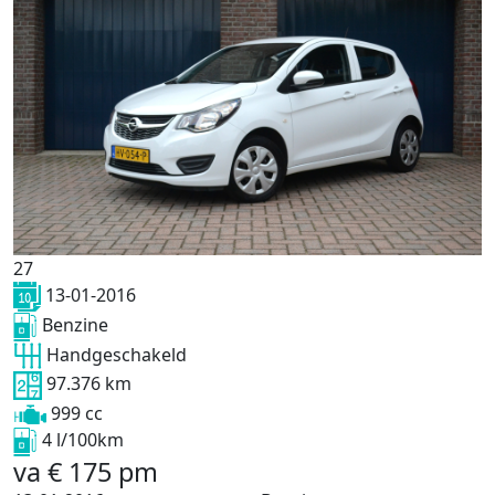
27
13-01-2016
Benzine
Handgeschakeld
97.376 km
999 cc
4 l/100km
va
€
175
pm