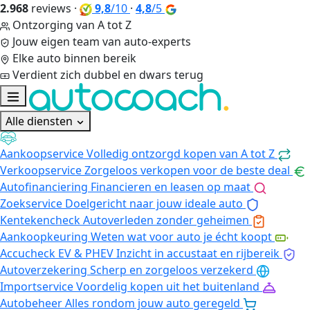
2.968
reviews
·
9,8
/10
·
4,8
/5
Ontzorging van A tot Z
Jouw eigen team van auto-experts
Elke auto binnen bereik
Verdient zich dubbel en dwars terug
Alle diensten
Aankoopservice
Volledig ontzorgd kopen van A tot Z
Verkoopservice
Zorgeloos verkopen voor de beste deal
Autofinanciering
Financieren en leasen op maat
Zoekservice
Doelgericht naar jouw ideale auto
Kentekencheck
Autoverleden zonder geheimen
Aankoopkeuring
Weten wat voor auto je écht koopt
Accucheck EV & PHEV
Inzicht in accustaat en rijbereik
Autoverzekering
Scherp en zorgeloos verzekerd
Importservice
Voordelig kopen uit het buitenland
Autobeheer
Alles rondom jouw auto geregeld